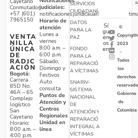
Notificaciones
Cayetano
M
SERVICIOS
judiciales:
Conmutador:
CIUDADANÍA
+57 (601)
notificaciones.juridicauariv@unidadvictim
7965150
Horario de
DATOS
Sí
atención
©
PARA LA
gu
Lunes a
Copyrigth
VENTA
en
PAZ
viernes
NILLA
os
2023
8:00 a.m. –
ÚNICA
FONDO
en:
-
6:00 p.m.
DE
PARA LA
Todos
RADIC
Sábado,
REPARACIÓN
ACIÓN
Domingo y
los
A VÍCTIMAS
Bogotá:
Festivos
derechos
Carrera
Auto
SNARIV-
reservado
85D No.
consulta
SISTEMA
46A – 65
Gobierno
Puntos de
NACIONAL
Complejo
Atención y
de
logístico
DE
Centros
Colombia
San
ATENCIÓN Y
Regionales
Cayetano
REPARACIÓN
Unidad en
Horario:
INTEGRAL A
línea
8:00 a.m. –
VÍCTIMAS
4:00 p.m.