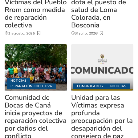
Víctimas del Pueblo
dota el puesto de
Rrom como medida
salud de Loma
de reparación
Colorada, en
colectiva
Bosconia
3 agosto, 2026
31 julio, 2026
NOTICIAS
REPARACIÓN COLECTIVA
COMUNICADOS
NOTICIAS
Comunidad de
Unidad para las
Bocas de Caná
Víctimas expresa
inicia proyectos de
profunda
reparación colectiva
preocupación por la
por daños del
desaparición del
conflicto
consejero de paz