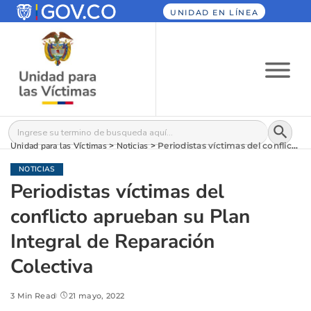
UNIDAD EN LÍNEA
Botón
Buscar:
Unidad para las Víctimas
>
Noticias
>
Periodistas víctimas del conflicto aprueban su Plan Integral de Reparación Colectiva
NOTICIAS
Periodistas víctimas del
conflicto aprueban su Plan
Integral de Reparación
Colectiva
3 Min Read
21 mayo, 2022