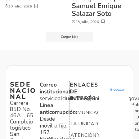
Samuel Enrique
30 julio, 2026
Salazar Soto
28 julio, 2026
Cargar Más
SEDE
Correo
ENLACES
NACIO
institucional:
DE
NAL
servicioalciudadano@unidadvictimas.gov.
INTERÉS
Carrera
Pol
Línea
85D No.
pr
anticorrupción:
COMUNICACIONES
46A – 65
Desde
Complejo
pr
LA UNIDAD
móvil o fijo:
logístico
C
157
San
ATENCIÓN Y