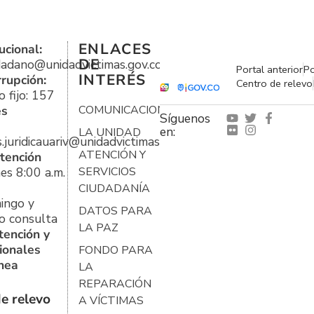
ENLACES
ucional:
DE
udadano@unidadvictimas.gov.co
Portal anterior
Po
INTERÉS
rrupción:
Centro de relevo
 fijo: 157
es
COMUNICACIONES
Síguenos
en:
LA UNIDAD
s.juridicauariv@unidadvictimas.gov.co
ATENCIÓN Y
tención
es 8:00 a.m.
SERVICIOS
CIUDADANÍA
ingo y
DATOS PARA
o consulta
LA PAZ
tención y
ionales
FONDO PARA
ínea
LA
REPARACIÓN
e relevo
A VÍCTIMAS