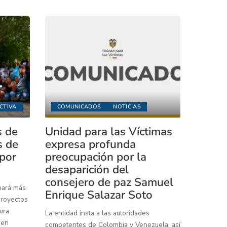
CTIVA
COMUNICADOS
NOTICIAS
s de
Unidad para las Víctimas
s de
expresa profunda
 por
preocupación por la
desaparición del
consejero de paz Samuel
inará más
Enrique Salazar Soto
proyectos
ura
La entidad insta a las autoridades
 en
competentes de Colombia y Venezuela, así