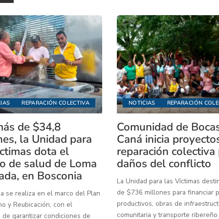
IAS
REPARACIÓN COLECTIVA
NOTICIAS
REPARACIÓN COLE
ás de $34,8
Comunidad de Boca
nes, la Unidad para
Caná inicia proyecto
íctimas dota el
reparación colectiva
o de salud de Loma
daños del conflicto
ada, en Bosconia
La Unidad para las Víctimas dest
de $736 millones para financiar 
a se realiza en el marco del Plan
productivos, obras de infraestruct
o y Reubicación, con el
comunitaria y transporte ribereño
 de garantizar condiciones de