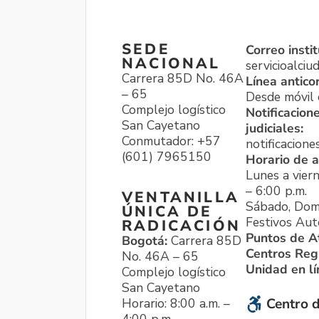
SEDE
Correo instit
NACIONAL
servicioalci
Carrera 85D No. 46A
Línea antico
– 65
Desde móvil o
Complejo logístico
Notificacion
San Cayetano
judiciales:
Conmutador: +57
notificacione
(601) 7965150
Horario de a
Lunes a viern
– 6:00 p.m.
VENTANILLA
Sábado, Dom
ÚNICA DE
Festivos Aut
RADICACIÓN
Puntos de A
Bogotá:
Carrera 85D
Centros Reg
No. 46A – 65
Unidad en l
Complejo logístico
San Cayetano
Horario: 8:00 a.m. –
Centro d
4:00 p.m.