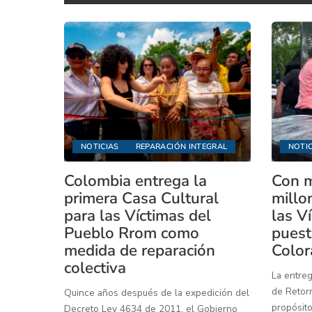
NOTICIAS
REPARACIÓN INTEGRAL
NOTIC
Colombia entrega la
Con m
primera Casa Cultural
millo
para las Víctimas del
las V
Pueblo Rrom como
puest
medida de reparación
Color
colectiva
La entreg
de Retorn
Quince años después de la expedición del
propósito
Decreto Ley 4634 de 2011, el Gobierno