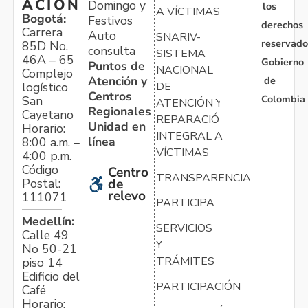
ACIÓN
Domingo y
los
A VÍCTIMAS
Bogotá:
Festivos
derechos
Carrera
Auto
SNARIV-
reservado
85D No.
consulta
SISTEMA
46A – 65
Gobierno
Puntos de
NACIONAL
Complejo
Atención y
de
logístico
DE
Centros
Colombia
San
ATENCIÓN Y
Regionales
Cayetano
REPARACIÓN
Unidad en
Horario:
INTEGRAL A
línea
8:00 a.m. –
VÍCTIMAS
4:00 p.m.
Código
Centro
TRANSPARENCIA
Postal:
de
relevo
111071
PARTICIPA
Medellín:
SERVICIOS
Calle 49
Y
No 50-21
TRÁMITES
piso 14
Edificio del
PARTICIPACIÓN
Café
Horario: