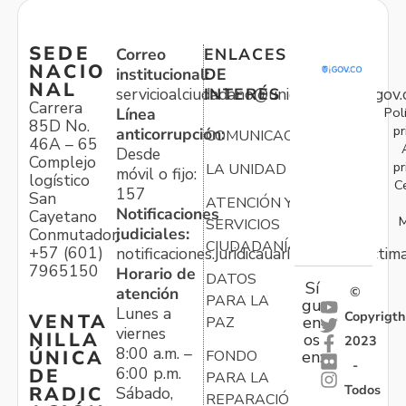
SEDE
Correo
ENLACES
NACIO
institucional:
DE
NAL
servicioalciudadano@unidadvictimas.gov.
INTERÉS
Carrera
Pol
Línea
85D No.
pr
anticorrupción:
COMUNICACIONES
46A – 65
Desde
Complejo
pr
LA UNIDAD
móvil o fijo:
logístico
C
157
San
ATENCIÓN Y
Notificaciones
Cayetano
M
SERVICIOS
judiciales:
Conmutador:
CIUDADANÍA
+57 (601)
notificaciones.juridicauariv@unidadvictim
7965150
Horario de
DATOS
Sí
atención
©
PARA LA
gu
Lunes a
Copyrigth
VENTA
en
PAZ
viernes
NILLA
os
2023
8:00 a.m. –
ÚNICA
FONDO
en:
-
6:00 p.m.
DE
PARA LA
Todos
RADIC
Sábado,
REPARACIÓN