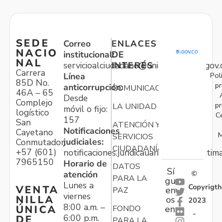
SEDE
Correo
ENLACES
NACIO
institucional:
DE
NAL
servicioalciudadano@unidadvictimas.gov.
INTERÉS
Carrera
Pol
Línea
85D No.
pr
anticorrupción:
COMUNICACIONES
46A – 65
Desde
Complejo
pr
LA UNIDAD
móvil o fijo:
logístico
C
157
San
ATENCIÓN Y
Notificaciones
Cayetano
M
SERVICIOS
judiciales:
Conmutador:
CIUDADANÍA
+57 (601)
notificaciones.juridicauariv@unidadvictim
7965150
Horario de
DATOS
Sí
atención
©
PARA LA
gu
Lunes a
Copyrigth
VENTA
en
PAZ
viernes
NILLA
os
2023
8:00 a.m. –
ÚNICA
FONDO
en:
-
6:00 p.m.
DE
PARA LA