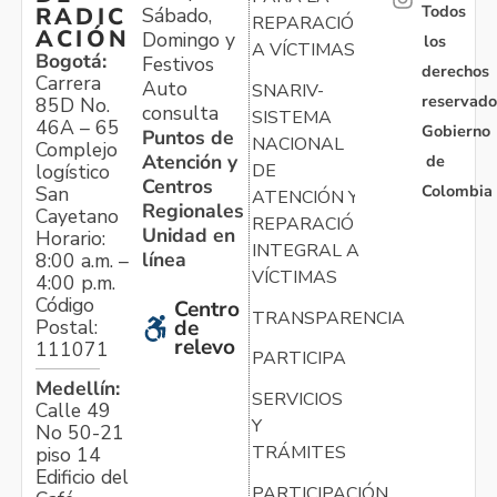
Todos
RADIC
Sábado,
REPARACIÓN
ACIÓN
Domingo y
los
A VÍCTIMAS
Bogotá:
Festivos
derechos
Carrera
Auto
SNARIV-
reservado
85D No.
consulta
SISTEMA
46A – 65
Gobierno
Puntos de
NACIONAL
Complejo
Atención y
de
logístico
DE
Centros
Colombia
San
ATENCIÓN Y
Regionales
Cayetano
REPARACIÓN
Unidad en
Horario:
INTEGRAL A
línea
8:00 a.m. –
VÍCTIMAS
4:00 p.m.
Código
Centro
TRANSPARENCIA
Postal:
de
relevo
111071
PARTICIPA
Medellín:
SERVICIOS
Calle 49
Y
No 50-21
TRÁMITES
piso 14
Edificio del
PARTICIPACIÓN