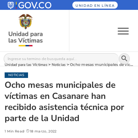
UNIDAD EN LÍNEA
Botón
Buscar:
Unidad para las Víctimas
>
Noticias
>
Ocho mesas municipales de víctimas en Casanare han recibido asistencia técnica por parte de la Unidad
NOTICIAS
Ocho mesas municipales de
víctimas en Casanare han
recibido asistencia técnica por
parte de la Unidad
1 Min Read
18 marzo, 2022