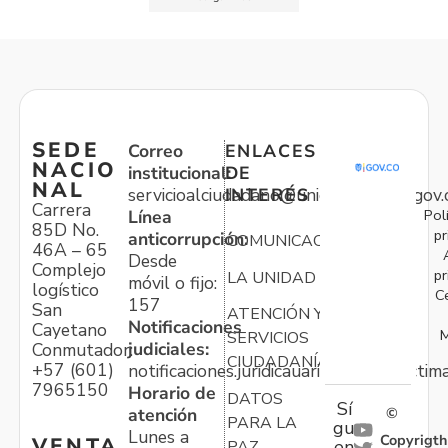
SEDE
Correo
ENLACES
NACIO
institucional:
DE
NAL
servicioalciudadano@unidadvictimas.gov.
INTERÉS
Carrera
Pol
Línea
85D No.
pr
anticorrupción:
COMUNICACIONES
46A – 65
Desde
Complejo
pr
LA UNIDAD
móvil o fijo:
logístico
C
157
San
ATENCIÓN Y
Notificaciones
Cayetano
M
SERVICIOS
judiciales:
Conmutador:
CIUDADANÍA
+57 (601)
notificaciones.juridicauariv@unidadvictim
7965150
Horario de
DATOS
Sí
atención
©
PARA LA
gu
Lunes a
Copyrigth
VENTA
en
PAZ