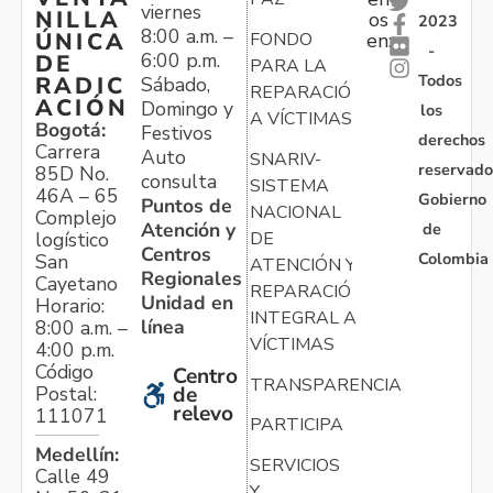
viernes
NILLA
os
2023
8:00 a.m. –
ÚNICA
FONDO
en:
-
6:00 p.m.
DE
PARA LA
Todos
RADIC
Sábado,
REPARACIÓN
ACIÓN
Domingo y
los
A VÍCTIMAS
Bogotá:
Festivos
derechos
Carrera
Auto
SNARIV-
reservado
85D No.
consulta
SISTEMA
46A – 65
Gobierno
Puntos de
NACIONAL
Complejo
Atención y
de
logístico
DE
Centros
Colombia
San
ATENCIÓN Y
Regionales
Cayetano
REPARACIÓN
Unidad en
Horario:
INTEGRAL A
línea
8:00 a.m. –
VÍCTIMAS
4:00 p.m.
Código
Centro
TRANSPARENCIA
Postal:
de
relevo
111071
PARTICIPA
Medellín:
SERVICIOS
Calle 49
Y