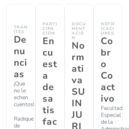
PARTI
DOCU
NOTIF
TRÁM
CIPA
MENT
ICACI
ITES
CIÓN
ACIÓ
ONES
De
En
N
Co
No
nu
cu
br
rm
nci
est
o
ati
as
a
Co
va
¡Que
de
act
SU
no le
sa
ivo
echen
IN
cuentos!
tis
Facultad
JU
Especial
Radique
fac
de la
RI
de