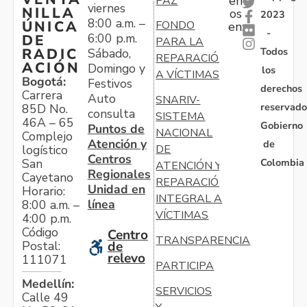
en
PAZ
viernes
NILLA
os
2023
8:00 a.m. –
ÚNICA
FONDO
en:
-
6:00 p.m.
DE
PARA LA
Todos
RADIC
Sábado,
REPARACIÓN
ACIÓN
Domingo y
los
A VÍCTIMAS
Bogotá:
Festivos
derechos
Carrera
Auto
SNARIV-
reservado
85D No.
consulta
SISTEMA
46A – 65
Gobierno
Puntos de
NACIONAL
Complejo
Atención y
de
logístico
DE
Centros
Colombia
San
ATENCIÓN Y
Regionales
Cayetano
REPARACIÓN
Unidad en
Horario:
INTEGRAL A
línea
8:00 a.m. –
VÍCTIMAS
4:00 p.m.
Código
Centro
TRANSPARENCIA
Postal:
de
relevo
111071
PARTICIPA
Medellín:
SERVICIOS
Calle 49