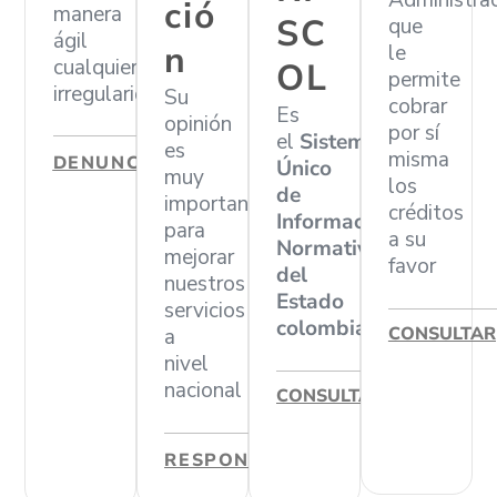
Administra
ció
manera
SC
que
ágil
n
le
cualquier
OL
permite
irregularidad
Su
cobrar
Es
opinión
por sí
el
Sistema
es
misma
DENUNCIAR
Único
muy
los
de
importante
créditos
Información
para
a su
Normativa
mejorar
favor
del
nuestros
Estado
servicios
colombiano
CONSULTAR
a
nivel
nacional
CONSULTAR
RESPONDER