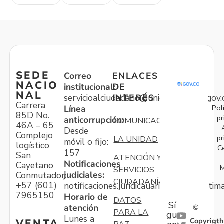
SEDE
Correo
ENLACES
NACIO
institucional:
DE
NAL
servicioalciudadano@unidadvictimas.gov.
INTERÉS
Carrera
Pol
Línea
85D No.
pr
anticorrupción:
COMUNICACIONES
46A – 65
Desde
Complejo
pr
LA UNIDAD
móvil o fijo:
logístico
C
157
San
ATENCIÓN Y
Notificaciones
Cayetano
M
SERVICIOS
judiciales:
Conmutador:
CIUDADANÍA
+57 (601)
notificaciones.juridicauariv@unidadvictim
7965150
Horario de
DATOS
Sí
atención
©
PARA LA
gu
Lunes a
Copyrigth
VENTA