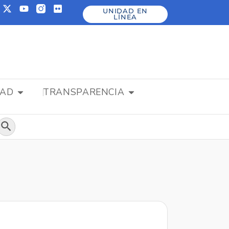
UNIDAD EN
LÍNEA
DAD
TRANSPARENCIA
Botón de búsqueda