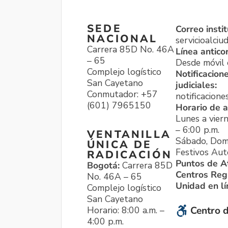
SEDE
Correo instit
NACIONAL
servicioalci
Carrera 85D No. 46A
Línea antico
– 65
Desde móvil o
Complejo logístico
Notificacion
San Cayetano
judiciales:
Conmutador: +57
notificacione
(601) 7965150
Horario de a
Lunes a viern
– 6:00 p.m.
VENTANILLA
Sábado, Dom
ÚNICA DE
Festivos Aut
RADICACIÓN
Puntos de A
Bogotá:
Carrera 85D
Centros Reg
No. 46A – 65
Unidad en l
Complejo logístico
San Cayetano
Horario: 8:00 a.m. –
Centro d
4:00 p.m.