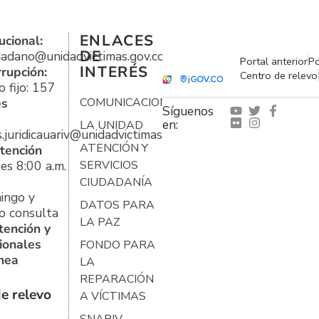
ENLACES
ucional:
DE
udadano@unidadvictimas.gov.co
Portal anterior
Po
INTERÉS
rrupción:
Centro de relevo
 fijo: 157
es
COMUNICACIONES
Síguenos
en:
LA UNIDAD
s.juridicauariv@unidadvictimas.gov.co
ATENCIÓN Y
tención
es 8:00 a.m.
SERVICIOS
CIUDADANÍA
ingo y
DATOS PARA
o consulta
LA PAZ
tención y
ionales
FONDO PARA
ínea
LA
REPARACIÓN
e relevo
A VÍCTIMAS