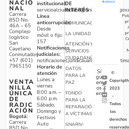
NACIO
institucional:
DE
NAL
servicioalciudadano@unidadvictimas.gov.
INTERÉS
Carrera
Pol
Línea
85D No.
pr
anticorrupción:
COMUNICACIONES
46A – 65
Desde
Complejo
pr
LA UNIDAD
móvil o fijo:
logístico
C
157
San
ATENCIÓN Y
Notificaciones
Cayetano
M
SERVICIOS
judiciales:
Conmutador:
CIUDADANÍA
+57 (601)
notificaciones.juridicauariv@unidadvictim
7965150
Horario de
DATOS
Sí
atención
©
PARA LA
gu
Lunes a
Copyrigth
VENTA
en
PAZ
viernes
NILLA
os
2023
8:00 a.m. –
ÚNICA
FONDO
en:
-
6:00 p.m.
DE
PARA LA
Todos
RADIC
Sábado,
REPARACIÓN
ACIÓN
Domingo y
los
A VÍCTIMAS
Bogotá:
Festivos
derechos
Carrera
Auto
SNARIV-
reservado
85D No.