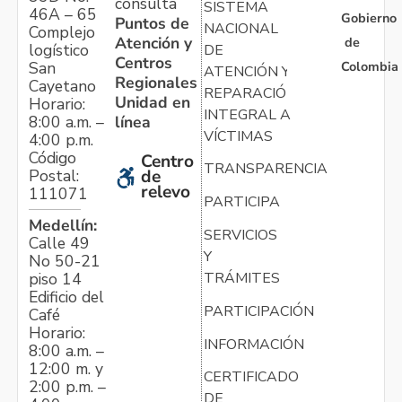
consulta
SISTEMA
46A – 65
Gobierno
Puntos de
NACIONAL
Complejo
Atención y
de
logístico
DE
Centros
Colombia
San
ATENCIÓN Y
Regionales
Cayetano
REPARACIÓN
Unidad en
Horario:
INTEGRAL A
línea
8:00 a.m. –
VÍCTIMAS
4:00 p.m.
Código
Centro
TRANSPARENCIA
Postal:
de
relevo
111071
PARTICIPA
Medellín:
SERVICIOS
Calle 49
Y
No 50-21
TRÁMITES
piso 14
Edificio del
PARTICIPACIÓN
Café
Horario:
INFORMACIÓN
8:00 a.m. –
12:00 m. y
CERTIFICADO
2:00 p.m. –
DE