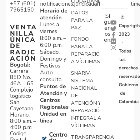
CIUDADANÍA
+57 (601)
notificaciones.juridicauariv@unidadvictim
7965150
Horario de
DATOS
Sí
atención
©
PARA LA
gu
Lunes a
Copyrigth
VENTA
en
PAZ
viernes
NILLA
os
2023
8:00 a.m. –
ÚNICA
FONDO
en:
-
6:00 p.m.
DE
PARA LA
Todos
RADIC
Sábado,
REPARACIÓN
ACIÓN
Domingo y
los
A VÍCTIMAS
Bogotá:
Festivos
derechos
Carrera
Auto
SNARIV-
reservado
85D No.
consulta
SISTEMA
46A – 65
Gobierno
Puntos de
NACIONAL
Complejo
Atención y
de
logístico
DE
Centros
Colombia
San
ATENCIÓN Y
Regionales
Cayetano
REPARACIÓN
Unidad en
Horario:
INTEGRAL A
línea
8:00 a.m. –
VÍCTIMAS
4:00 p.m.
Código
Centro
TRANSPARENCIA
Postal: