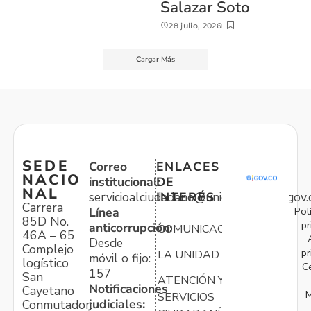
Salazar Soto
28 julio, 2026
Cargar Más
SEDE
Correo
ENLACES
NACIO
institucional:
DE
NAL
servicioalciudadano@unidadvictimas.gov.
INTERÉS
Carrera
Pol
Línea
85D No.
pr
anticorrupción:
COMUNICACIONES
46A – 65
Desde
Complejo
pr
LA UNIDAD
móvil o fijo:
logístico
C
157
San
ATENCIÓN Y
Notificaciones
Cayetano
M
SERVICIOS
judiciales:
Conmutador: