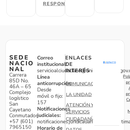
RESPONDER
SEDE
Correo
ENLACES
NACIO
institucional:
DE
NAL
servicioalciudadano@unidadvictimas.gov.
INTERÉS
Carrera
Pol
Línea
85D No.
pr
anticorrupción:
COMUNICACIONES
46A – 65
Desde
Complejo
pr
LA UNIDAD
móvil o fijo:
logístico
C
157
San
ATENCIÓN Y
Notificaciones
Cayetano
M
SERVICIOS
judiciales:
Conmutador:
CIUDADANÍA
+57 (601)
notificaciones.juridicauariv@unidadvictim
7965150
Horario de
DATOS