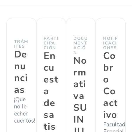
PARTI
DOCU
NOTIF
TRÁM
CIPA
MENT
ICACI
ITES
CIÓN
ACIÓ
ONES
De
En
N
Co
No
nu
cu
br
rm
nci
est
o
ati
as
a
Co
va
¡Que
de
act
SU
no le
sa
ivo
echen
IN
cuentos!
tis
Facultad
JU
Especial