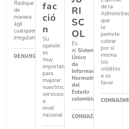
Radique
fac
de la
RI
de
Administra
ció
manera
SC
que
ágil
n
le
cualquier
OL
permite
irregularidad
Su
cobrar
Es
opinión
por sí
el
Sistema
es
misma
DENUNCIAR
Único
muy
los
de
importante
créditos
Información
para
a su
Normativa
mejorar
favor
del
nuestros
Estado
servicios
colombiano
CONSULTAR
a
nivel
nacional
CONSULTAR