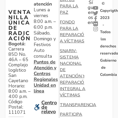
Sí
atención
©
PARA LA
gu
Lunes a
Copyrigth
VENTA
en
PAZ
viernes
NILLA
os
2023
8:00 a.m. –
ÚNICA
FONDO
en:
-
6:00 p.m.
DE
PARA LA
Todos
RADIC
Sábado,
REPARACIÓN
ACIÓN
Domingo y
los
A VÍCTIMAS
Bogotá:
Festivos
derechos
Carrera
Auto
SNARIV-
reservado
85D No.
consulta
SISTEMA
46A – 65
Gobierno
Puntos de
NACIONAL
Complejo
Atención y
de
logístico
DE
Centros
Colombia
San
ATENCIÓN Y
Regionales
Cayetano
REPARACIÓN
Unidad en
Horario:
INTEGRAL A
línea
8:00 a.m. –
VÍCTIMAS
4:00 p.m.
Código
Centro
TRANSPARENCIA
Postal:
de
relevo
111071
PARTICIPA