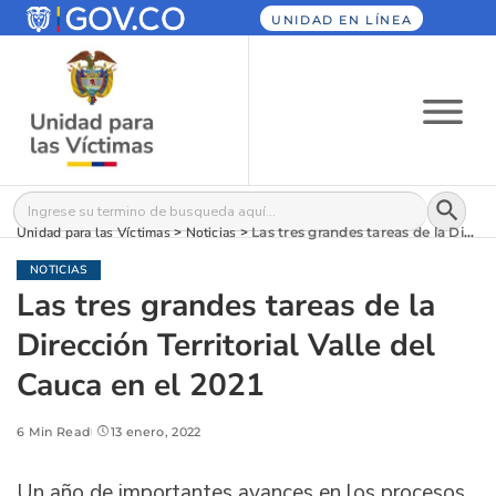
UNIDAD EN LÍNEA
Botón
Buscar:
Unidad para las Víctimas
>
Noticias
>
Las tres grandes tareas de la Dirección Territorial Valle del Cauca en el 2021
NOTICIAS
Las tres grandes tareas de la
Dirección Territorial Valle del
Cauca en el 2021
6 Min Read
13 enero, 2022
Un año de importantes avances en los procesos