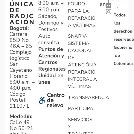
8:00 a.m. –
ÚNICA
FONDO
en:
-
6:00 p.m.
DE
PARA LA
Todos
RADIC
Sábado,
REPARACIÓN
ACIÓN
Domingo y
los
A VÍCTIMAS
Bogotá:
Festivos
derechos
Carrera
Auto
SNARIV-
reservado
85D No.
consulta
SISTEMA
46A – 65
Gobierno
Puntos de
NACIONAL
Complejo
Atención y
de
logístico
DE
Centros
Colombia
San
ATENCIÓN Y
Regionales
Cayetano
REPARACIÓN
Unidad en
Horario:
INTEGRAL A
línea
8:00 a.m. –
VÍCTIMAS
4:00 p.m.
Código
Centro
TRANSPARENCIA
Postal:
de
relevo
111071
PARTICIPA
Medellín:
SERVICIOS
Calle 49
Y
No 50-21
TRÁMITES