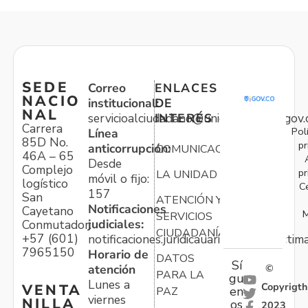
SEDE
Correo
ENLACES
NACIO
institucional:
DE
NAL
servicioalciudadano@unidadvictimas.gov.
INTERÉS
Carrera
Pol
Línea
85D No.
pr
anticorrupción:
COMUNICACIONES
46A – 65
Desde
Complejo
pr
LA UNIDAD
móvil o fijo:
logístico
C
157
San
ATENCIÓN Y
Notificaciones
Cayetano
M
SERVICIOS
judiciales:
Conmutador:
CIUDADANÍA
+57 (601)
notificaciones.juridicauariv@unidadvictim
7965150
Horario de
DATOS
Sí
atención
©
PARA LA
gu
Lunes a
Copyrigth
VENTA
en
PAZ
viernes
NILLA
os
2023