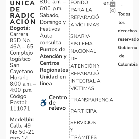
8:00 a.m. –
ÚNICA
FONDO
en:
-
6:00 p.m.
DE
PARA LA
Todos
RADIC
Sábado,
REPARACIÓN
ACIÓN
Domingo y
los
A VÍCTIMAS
Bogotá:
Festivos
derechos
Carrera
Auto
SNARIV-
reservado
85D No.
consulta
SISTEMA
46A – 65
Gobierno
Puntos de
NACIONAL
Complejo
Atención y
de
logístico
DE
Centros
Colombia
San
ATENCIÓN Y
Regionales
Cayetano
REPARACIÓN
Unidad en
Horario:
INTEGRAL A
línea
8:00 a.m. –
VÍCTIMAS
4:00 p.m.
Código
Centro
TRANSPARENCIA
Postal:
de
relevo
111071
PARTICIPA
Medellín:
SERVICIOS
Calle 49
Y
No 50-21
TRÁMITES
piso 14