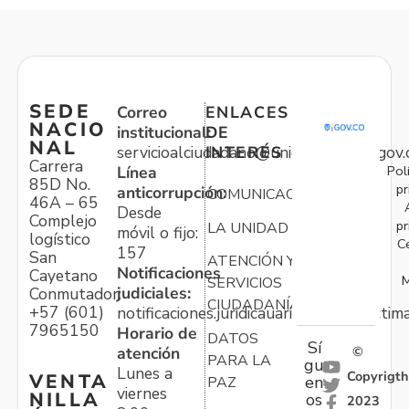
SEDE
Correo
ENLACES
NACIO
institucional:
DE
NAL
servicioalciudadano@unidadvictimas.gov.
INTERÉS
Carrera
Pol
Línea
85D No.
pr
anticorrupción:
COMUNICACIONES
46A – 65
Desde
Complejo
pr
LA UNIDAD
móvil o fijo:
logístico
C
157
San
ATENCIÓN Y
Notificaciones
Cayetano
M
SERVICIOS
judiciales:
Conmutador:
CIUDADANÍA
+57 (601)
notificaciones.juridicauariv@unidadvictim
7965150
Horario de
DATOS
Sí
atención
©
PARA LA
gu
Lunes a
Copyrigth
VENTA
en
PAZ
viernes
NILLA
os
2023