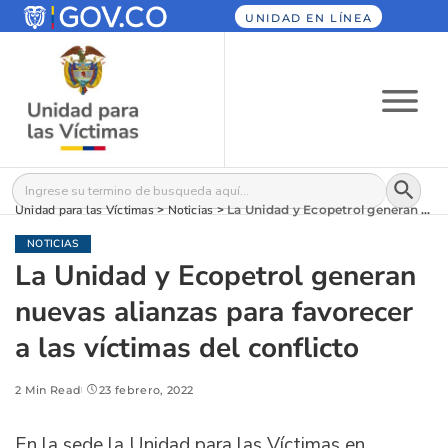
UNIDAD EN LÍNEA
Botón
Buscar:
Unidad para las Víctimas
>
Noticias
>
La Unidad y Ecopetrol generan nuevas alianzas para favorecer a las víctimas del conflicto
NOTICIAS
La Unidad y Ecopetrol generan
nuevas alianzas para favorecer
a las víctimas del conflicto
2 Min Read
23 febrero, 2022
En la sede la Unidad para las Víctimas en