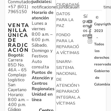
judiciales:
Conmutador:
CIUDADANÍA
+57 (601)
notificaciones.juridicauariv@unidadvictim
7965150
Horario de
DATOS
Sí
atención
©
PARA LA
gu
Lunes a
Copyrigth
VENTA
en
PAZ
viernes
NILLA
os
2023
8:00 a.m. –
ÚNICA
FONDO
en:
-
6:00 p.m.
DE
PARA LA
Todos
RADIC
Sábado,
REPARACIÓN
ACIÓN
Domingo y
los
A VÍCTIMAS
Bogotá:
Festivos
derechos
Carrera
Auto
SNARIV-
reservado
85D No.
consulta
SISTEMA
46A – 65
Gobierno
Puntos de
NACIONAL
Complejo
Atención y
de
logístico
DE
Centros
Colombia
San
ATENCIÓN Y
Regionales
Cayetano
REPARACIÓN
Unidad en
Horario:
INTEGRAL A
línea
8:00 a.m. –
VÍCTIMAS
4:00 p.m.
Código
Centro