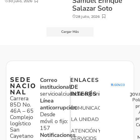
Samuel Enrique
30 julio, 2026
Salazar Soto
28 julio, 2026
Cargar Más
SEDE
Correo
ENLACES
NACIO
institucional:
DE
NAL
servicioalciudadano@unidadvictimas.gov.
INTERÉS
Carrera
Pol
Línea
85D No.
pr
anticorrupción:
COMUNICACIONES
46A – 65
Desde
Complejo
pr
LA UNIDAD
móvil o fijo:
logístico
C
157
San
ATENCIÓN Y
Notificaciones
Cayetano
M
SERVICIOS