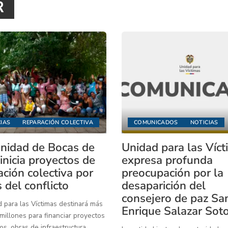
R
IAS
REPARACIÓN COLECTIVA
COMUNICADOS
NOTICIAS
idad de Bocas de
Unidad para las Víc
inicia proyectos de
expresa profunda
ación colectiva por
preocupación por la
 del conflicto
desaparición del
consejero de paz Sa
 para las Víctimas destinará más
Enrique Salazar Sot
illones para financiar proyectos
os, obras de infraestructura