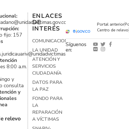
ENLACES
ucional:
DE
udadano@unidadvictimas.gov.co
Portal anterior
Po
INTERÉS
rrupción:
Centro de relevo
 fijo: 157
es
COMUNICACIONES
Síguenos
en:
LA UNIDAD
s.juridicauariv@unidadvictimas.gov.co
ATENCIÓN Y
tención
es 8:00 a.m.
SERVICIOS
CIUDADANÍA
ingo y
DATOS PARA
o consulta
LA PAZ
tención y
ionales
FONDO PARA
ínea
LA
REPARACIÓN
e relevo
A VÍCTIMAS
SNARIV-