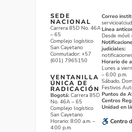
SEDE
Correo instit
NACIONAL
servicioalci
Carrera 85D No. 46A
Línea antico
– 65
Desde móvil o
Complejo logístico
Notificacion
San Cayetano
judiciales:
Conmutador: +57
notificacione
(601) 7965150
Horario de a
Lunes a viern
– 6:00 p.m.
VENTANILLA
Sábado, Dom
ÚNICA DE
Festivos Aut
RADICACIÓN
Puntos de A
Bogotá:
Carrera 85D
Centros Reg
No. 46A – 65
Unidad en l
Complejo logístico
San Cayetano
Horario: 8:00 a.m. –
Centro d
4:00 p.m.