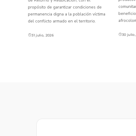
de Retorno y Reubicación, con el
comunitar
propósito de garantizar condiciones de
beneficio
permanencia digna a la población víctima
afrocolo
del conflicto armado en el territorio.
30 julio
31 julio, 2026