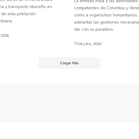
La entidad insta a las autoridades
ia y transporte ribereño en
competentes de Colombia y Venez
 de esta población
como a organismos humanitarios,
mbiana.
adelantar las gestiones necesaria
dar con su paradero.
, 2026
28 julio, 2026
Cargar Más