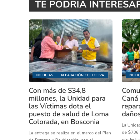
TE PODRÍA INTERESA
NOTICIAS
REPARACIÓN COLECTIVA
NOTIC
Con más de $34,8
Comun
millones, la Unidad para
Caná 
las Víctimas dota el
repar
puesto de salud de Loma
daños
Colorada, en Bosconia
La Unidad
de $736 m
La entrega se realiza en el marco del Plan
productiv