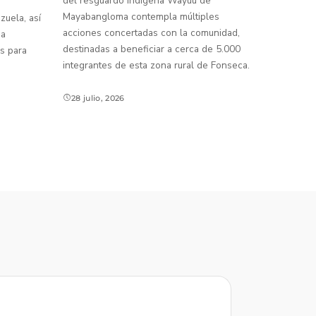
del resguardo indígena Wayúu de
Mayabangloma contempla múltiples
uela, así
acciones concertadas con la comunidad,
 a
destinadas a beneficiar a cerca de 5.000
s para
integrantes de esta zona rural de Fonseca.
28 julio, 2026