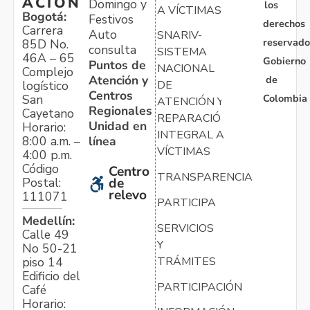
ACIÓN
Domingo y
los
A VÍCTIMAS
Bogotá:
Festivos
derechos
Carrera
Auto
SNARIV-
reservado
85D No.
consulta
SISTEMA
46A – 65
Gobierno
Puntos de
NACIONAL
Complejo
Atención y
de
logístico
DE
Centros
Colombia
San
ATENCIÓN Y
Regionales
Cayetano
REPARACIÓN
Unidad en
Horario:
INTEGRAL A
línea
8:00 a.m. –
VÍCTIMAS
4:00 p.m.
Código
Centro
TRANSPARENCIA
Postal:
de
relevo
111071
PARTICIPA
Medellín:
SERVICIOS
Calle 49
Y
No 50-21
TRÁMITES
piso 14
Edificio del
PARTICIPACIÓN
Café
Horario: