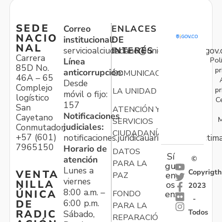
SEDE
Correo
ENLACES
NACIO
institucional:
DE
NAL
servicioalciudadano@unidadvictimas.gov.
INTERÉS
Carrera
Pol
Línea
85D No.
pr
anticorrupción:
COMUNICACIONES
46A – 65
Desde
Complejo
pr
LA UNIDAD
móvil o fijo:
logístico
C
157
San
ATENCIÓN Y
Notificaciones
Cayetano
M
SERVICIOS
judiciales:
Conmutador:
CIUDADANÍA
+57 (601)
notificaciones.juridicauariv@unidadvictim
7965150
Horario de
DATOS
Sí
atención
©
PARA LA
gu
Lunes a
Copyrigth
VENTA
en
PAZ
viernes
NILLA
os
2023
8:00 a.m. –
ÚNICA
FONDO
en:
-
6:00 p.m.
DE
PARA LA
Todos
RADIC
Sábado,
REPARACIÓN