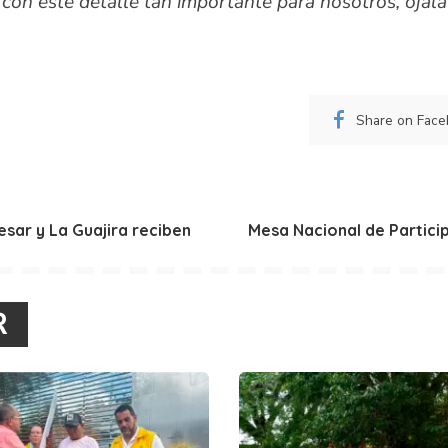
con este detalle tan importante para nosotros, oja
Share on Fac
esar y La Guajira reciben
Mesa Nacional de Partici
R