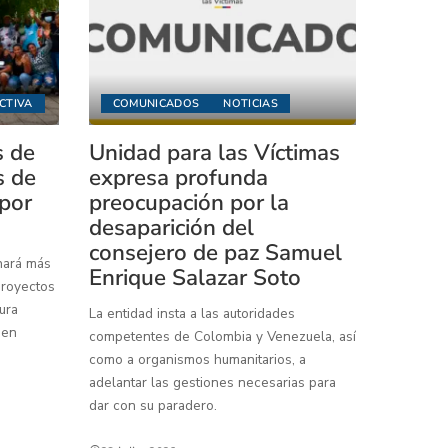
CTIVA
COMUNICADOS
NOTICIAS
s de
Unidad para las Víctimas
s de
expresa profunda
 por
preocupación por la
desaparición del
consejero de paz Samuel
inará más
Enrique Salazar Soto
proyectos
ura
La entidad insta a las autoridades
 en
competentes de Colombia y Venezuela, así
como a organismos humanitarios, a
adelantar las gestiones necesarias para
dar con su paradero.