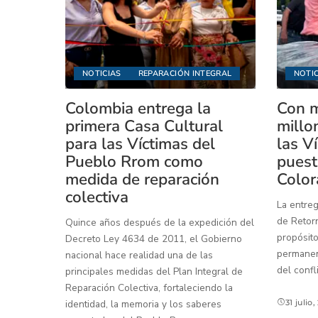
NOTICIAS
REPARACIÓN INTEGRAL
NOTIC
Colombia entrega la
Con m
primera Casa Cultural
millo
para las Víctimas del
las V
Pueblo Rrom como
puest
medida de reparación
Color
colectiva
La entreg
de Retorn
Quince años después de la expedición del
propósito
Decreto Ley 4634 de 2011, el Gobierno
permanenc
nacional hace realidad una de las
del confl
principales medidas del Plan Integral de
Reparación Colectiva, fortaleciendo la
identidad, la memoria y los saberes
31 julio