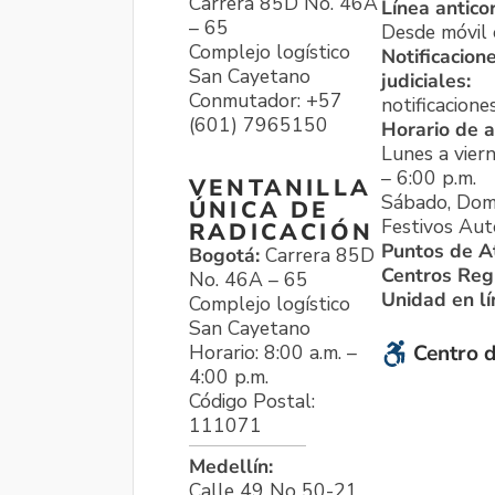
Carrera 85D No. 46A
Línea antico
– 65
Desde móvil o
Complejo logístico
Notificacion
San Cayetano
judiciales:
Conmutador: +57
notificacione
(601) 7965150
Horario de a
Lunes a viern
– 6:00 p.m.
VENTANILLA
Sábado, Dom
ÚNICA DE
Festivos Aut
RADICACIÓN
Puntos de A
Bogotá:
Carrera 85D
Centros Reg
No. 46A – 65
Unidad en l
Complejo logístico
San Cayetano
Horario: 8:00 a.m. –
Centro d
4:00 p.m.
Código Postal:
111071
Medellín:
Calle 49 No 50-21