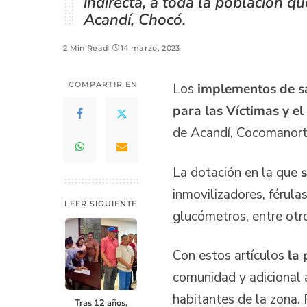
indirecta, a toda la población q
Acandí, Chocó.
2 Min Read
14 marzo, 2023
COMPARTIR EN
Los
implementos de sa
para las Víctimas y el 
de Acandí, Cocomanor
La dotación en la que
s
inmovilizadores, férula
LEER SIGUIENTE
glucómetros, entre otr
Con estos artículos
la 
comunidad y adicional a
habitantes de la zona. 
Tras 12 años,