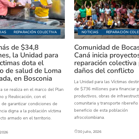
IAS
REPARACIÓN COLECTIVA
NOTICIAS
REPARACIÓN COLE
ás de $34,8
Comunidad de Boca
nes, la Unidad para
Caná inicia proyecto
íctimas dota el
reparación colectiva
o de salud de Loma
daños del conflicto
ada, en Bosconia
La Unidad para las Víctimas dest
de $736 millones para financiar 
a se realiza en el marco del Plan
productivos, obras de infraestruct
o y Reubicación, con el
comunitaria y transporte ribereño
 de garantizar condiciones de
beneficio de esta población
ia digna a la población víctima
afrocolombiana.
icto armado en el territorio.
30 julio, 2026
, 2026