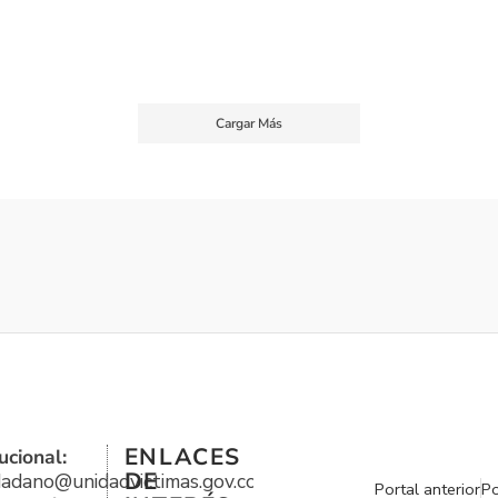
Cargar Más
ENLACES
ucional:
DE
udadano@unidadvictimas.gov.co
Portal anterior
Po