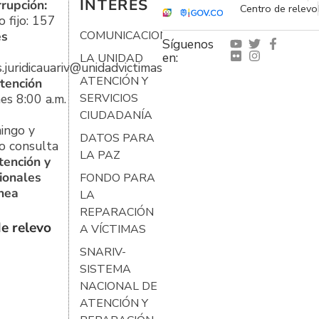
INTERÉS
rrupción:
Centro de relevo
 fijo: 157
es
COMUNICACIONES
Síguenos
en:
LA UNIDAD
s.juridicauariv@unidadvictimas.gov.co
ATENCIÓN Y
tención
es 8:00 a.m.
SERVICIOS
CIUDADANÍA
ingo y
DATOS PARA
o consulta
LA PAZ
tención y
ionales
FONDO PARA
ínea
LA
REPARACIÓN
e relevo
A VÍCTIMAS
SNARIV-
SISTEMA
NACIONAL DE
ATENCIÓN Y