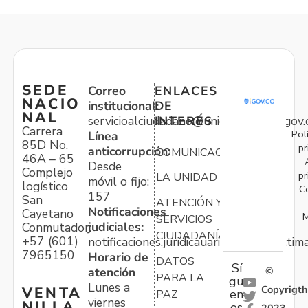
SEDE
Correo
ENLACES
NACIO
institucional:
DE
NAL
servicioalciudadano@unidadvictimas.gov.
INTERÉS
Carrera
Pol
Línea
85D No.
pr
anticorrupción:
COMUNICACIONES
46A – 65
Desde
Complejo
pr
LA UNIDAD
móvil o fijo:
logístico
C
157
San
ATENCIÓN Y
Notificaciones
Cayetano
M
SERVICIOS
judiciales:
Conmutador:
CIUDADANÍA
+57 (601)
notificaciones.juridicauariv@unidadvictim
7965150
Horario de
DATOS
Sí
atención
©
PARA LA
gu
Lunes a
Copyrigth
VENTA
en
PAZ
viernes
NILLA
os
2023