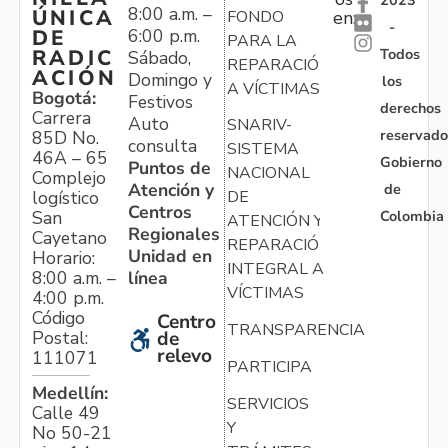
8:00 a.m. –
ÚNICA
FONDO
en:
-
6:00 p.m.
DE
PARA LA
Todos
RADIC
Sábado,
REPARACIÓN
ACIÓN
Domingo y
los
A VÍCTIMAS
Bogotá:
Festivos
derechos
Carrera
Auto
SNARIV-
reservado
85D No.
consulta
SISTEMA
46A – 65
Gobierno
Puntos de
NACIONAL
Complejo
Atención y
de
logístico
DE
Centros
Colombia
San
ATENCIÓN Y
Regionales
Cayetano
REPARACIÓN
Unidad en
Horario:
INTEGRAL A
línea
8:00 a.m. –
VÍCTIMAS
4:00 p.m.
Código
Centro
TRANSPARENCIA
Postal:
de
relevo
111071
PARTICIPA
Medellín:
SERVICIOS
Calle 49
Y
No 50-21