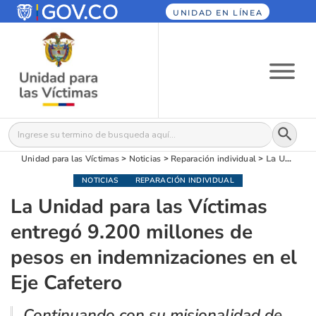
UNIDAD EN LÍNEA
Botón
Buscar:
Unidad para las Víctimas
>
Noticias
>
Reparación individual
>
La Unidad para las Víctimas entregó 9.200 millones de pesos en indemnizaciones en el Eje Cafetero
NOTICIAS
REPARACIÓN INDIVIDUAL
La Unidad para las Víctimas
entregó 9.200 millones de
pesos en indemnizaciones en el
Eje Cafetero
Continuando con su misionalidad de