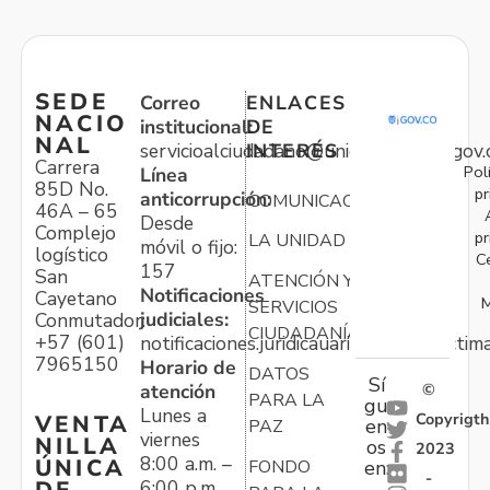
SEDE
Correo
ENLACES
NACIO
institucional:
DE
NAL
servicioalciudadano@unidadvictimas.gov.
INTERÉS
Carrera
Pol
Línea
85D No.
pr
anticorrupción:
COMUNICACIONES
46A – 65
Desde
Complejo
pr
LA UNIDAD
móvil o fijo:
logístico
C
157
San
ATENCIÓN Y
Notificaciones
Cayetano
M
SERVICIOS
judiciales:
Conmutador:
CIUDADANÍA
+57 (601)
notificaciones.juridicauariv@unidadvictim
7965150
Horario de
DATOS
Sí
atención
©
PARA LA
gu
Lunes a
Copyrigth
VENTA
en
PAZ
viernes
NILLA
os
2023
8:00 a.m. –
ÚNICA
FONDO
en:
-
6:00 p.m.