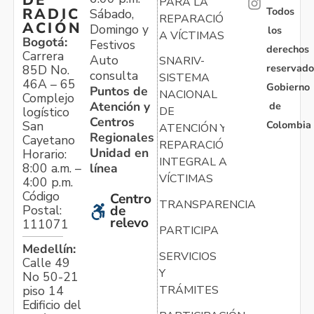
DE
PARA LA
Todos
RADIC
Sábado,
REPARACIÓN
ACIÓN
Domingo y
los
A VÍCTIMAS
Bogotá:
Festivos
derechos
Carrera
Auto
SNARIV-
reservado
85D No.
consulta
SISTEMA
46A – 65
Gobierno
Puntos de
NACIONAL
Complejo
Atención y
de
logístico
DE
Centros
Colombia
San
ATENCIÓN Y
Regionales
Cayetano
REPARACIÓN
Unidad en
Horario:
INTEGRAL A
línea
8:00 a.m. –
VÍCTIMAS
4:00 p.m.
Código
Centro
TRANSPARENCIA
Postal:
de
relevo
111071
PARTICIPA
Medellín:
SERVICIOS
Calle 49
Y
No 50-21
TRÁMITES
piso 14
Edificio del