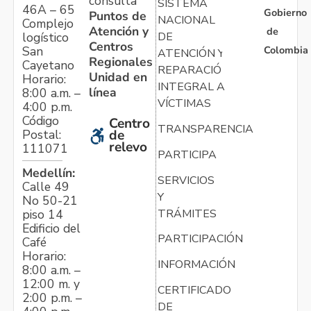
consulta
SISTEMA
46A – 65
Gobierno
Puntos de
NACIONAL
Complejo
Atención y
de
logístico
DE
Centros
Colombia
San
ATENCIÓN Y
Regionales
Cayetano
REPARACIÓN
Unidad en
Horario:
INTEGRAL A
línea
8:00 a.m. –
VÍCTIMAS
4:00 p.m.
Código
Centro
TRANSPARENCIA
Postal:
de
relevo
111071
PARTICIPA
Medellín:
SERVICIOS
Calle 49
Y
No 50-21
TRÁMITES
piso 14
Edificio del
PARTICIPACIÓN
Café
Horario:
INFORMACIÓN
8:00 a.m. –
12:00 m. y
CERTIFICADO
2:00 p.m. –
DE