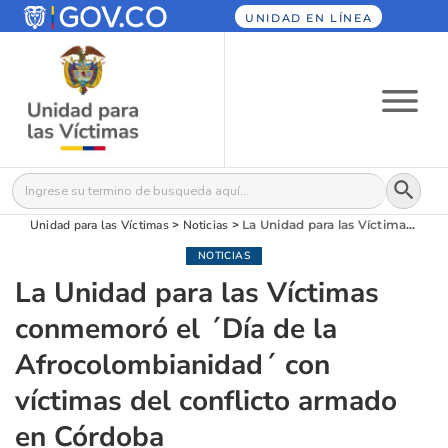
UNIDAD EN LÍNEA
Botón
Buscar:
Unidad para las Víctimas
>
Noticias
>
La Unidad para las Víctimas conmemoró el ´Día de la Afrocolombianidad´ con víctimas del conflicto armado en Córdoba
NOTICIAS
La Unidad para las Víctimas
conmemoró el ´Día de la
Afrocolombianidad´ con
víctimas del conflicto armado
en Córdoba