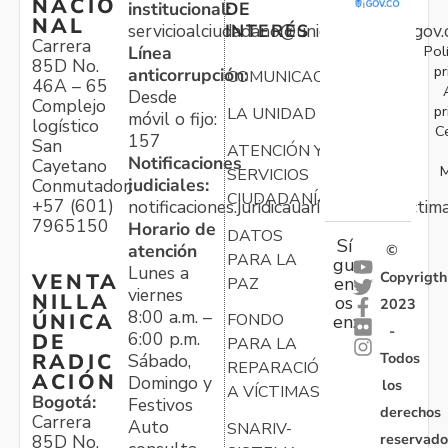
NACIO
institucional:
DE
NAL
servicioalciudadano@unidadvictimas.gov.
INTERÉS
Carrera
Pol
Línea
85D No.
pr
anticorrupción:
COMUNICACIONES
46A – 65
Desde
Complejo
pr
LA UNIDAD
móvil o fijo:
logístico
C
157
San
ATENCIÓN Y
Notificaciones
Cayetano
M
SERVICIOS
judiciales:
Conmutador:
CIUDADANÍA
+57 (601)
notificaciones.juridicauariv@unidadvictim
7965150
Horario de
DATOS
Sí
atención
©
PARA LA
gu
Lunes a
Copyrigth
VENTA
en
PAZ
viernes
NILLA
os
2023
8:00 a.m. –
ÚNICA
FONDO
en:
-
6:00 p.m.
DE
PARA LA
Todos
RADIC
Sábado,
REPARACIÓN
ACIÓN
Domingo y
los
A VÍCTIMAS
Bogotá:
Festivos
derechos
Carrera
Auto
SNARIV-
reservado
85D No.