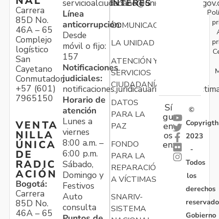
NAL
servicioalciudadano@unidadvictimas.gov.
INTERÉS
Carrera
Pol
Línea
85D No.
pr
anticorrupción:
COMUNICACIONES
46A – 65
Desde
Complejo
pr
LA UNIDAD
móvil o fijo:
logístico
C
157
San
ATENCIÓN Y
Notificaciones
Cayetano
M
SERVICIOS
judiciales:
Conmutador:
CIUDADANÍA
+57 (601)
notificaciones.juridicauariv@unidadvictim
7965150
Horario de
DATOS
Sí
atención
©
PARA LA
gu
Lunes a
Copyrigth
VENTA
en
PAZ
viernes
NILLA
os
2023
8:00 a.m. –
ÚNICA
FONDO
en:
-
6:00 p.m.
DE
PARA LA
Todos
RADIC
Sábado,
REPARACIÓN
ACIÓN
Domingo y
los
A VÍCTIMAS
Bogotá:
Festivos
derechos
Carrera
Auto
SNARIV-
reservado
85D No.
consulta
SISTEMA
46A – 65
Gobierno
Puntos de