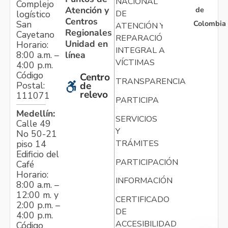
NACIONAL
Complejo
Atención y
de
logístico
DE
Centros
Colombia
San
ATENCIÓN Y
Regionales
Cayetano
REPARACIÓN
Unidad en
Horario:
INTEGRAL A
línea
8:00 a.m. –
VÍCTIMAS
4:00 p.m.
Código
Centro
TRANSPARENCIA
Postal:
de
relevo
111071
PARTICIPA
Medellín:
SERVICIOS
Calle 49
Y
No 50-21
TRÁMITES
piso 14
Edificio del
PARTICIPACIÓN
Café
Horario:
INFORMACIÓN
8:00 a.m. –
12:00 m. y
CERTIFICADO
2:00 p.m. –
DE
4:00 p.m.
ACCESIBILIDAD
Código