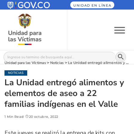
UNIDAD EN LÍNEA
Botón
Buscar:
Unidad para las Víctimas
>
Noticias
>
La Unidad entregó alimentos y elementos de aseo a 22 familias indígenas en el Valle
NOTICIAS
La Unidad entregó alimentos y
elementos de aseo a 22
familias indígenas en el Valle
1 Min Read
20 octubre, 2022
Este jueves se realizó la entrega de kits con