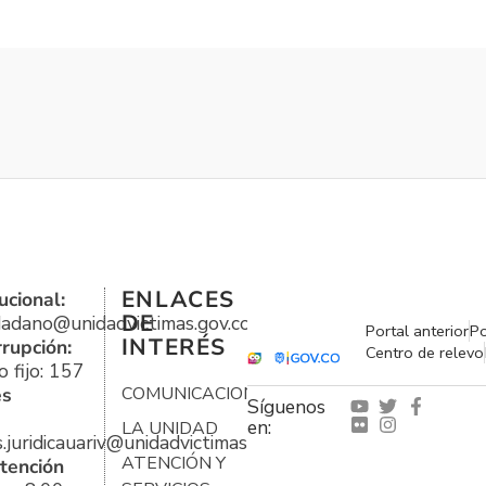
ENLACES
ucional:
DE
udadano@unidadvictimas.gov.co
Portal anterior
Po
INTERÉS
rrupción:
Centro de relevo
 fijo: 157
es
COMUNICACIONES
Síguenos
en:
LA UNIDAD
s.juridicauariv@unidadvictimas.gov.co
ATENCIÓN Y
tención