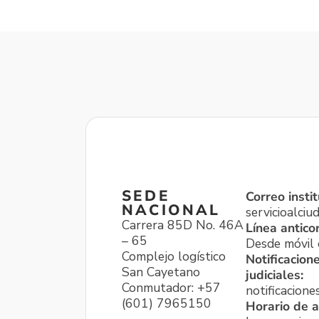
SEDE
Correo instit
NACIONAL
servicioalci
Carrera 85D No. 46A
Línea antico
– 65
Desde móvil o
Complejo logístico
Notificacion
San Cayetano
judiciales:
Conmutador: +57
notificacione
(601) 7965150
Horario de a