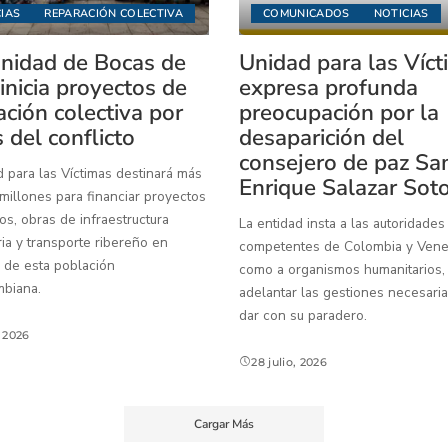
IAS
REPARACIÓN COLECTIVA
COMUNICADOS
NOTICIAS
idad de Bocas de
Unidad para las Víc
inicia proyectos de
expresa profunda
ación colectiva por
preocupación por la
 del conflicto
desaparición del
consejero de paz Sa
 para las Víctimas destinará más
Enrique Salazar Sot
illones para financiar proyectos
os, obras de infraestructura
La entidad insta a las autoridades
ia y transporte ribereño en
competentes de Colombia y Venez
 de esta población
como a organismos humanitarios,
mbiana.
adelantar las gestiones necesaria
dar con su paradero.
, 2026
28 julio, 2026
Cargar Más