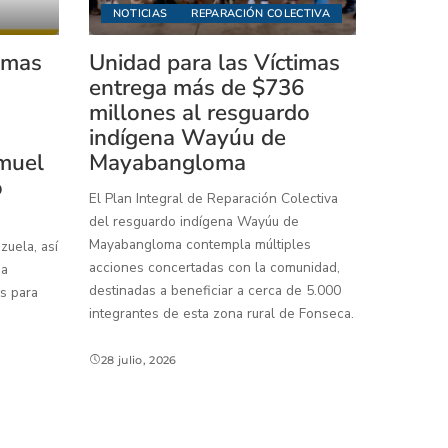
NOTICIAS
REPARACIÓN COLECTIVA
timas
Unidad para las Víctimas
entrega más de $736
millones al resguardo
indígena Wayúu de
muel
Mayabangloma
o
El Plan Integral de Reparación Colectiva
del resguardo indígena Wayúu de
Mayabangloma contempla múltiples
uela, así
acciones concertadas con la comunidad,
 a
destinadas a beneficiar a cerca de 5.000
s para
integrantes de esta zona rural de Fonseca.
28 julio, 2026