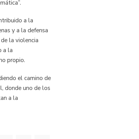
mática”.
ntribuido a la
enas y a la defensa
 de la violencia
 a la
no propio.
diendo el camino de
al, donde uno de los
an a la