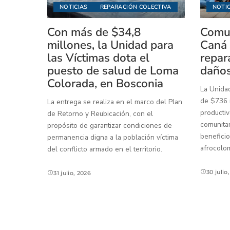
NOTICIAS
REPARACIÓN COLECTIVA
NOTIC
Con más de $34,8
Comun
millones, la Unidad para
Caná 
las Víctimas dota el
repar
puesto de salud de Loma
daños
Colorada, en Bosconia
La Unidad
de $736 m
La entrega se realiza en el marco del Plan
productiv
de Retorno y Reubicación, con el
comunitar
propósito de garantizar condiciones de
beneficio
permanencia digna a la población víctima
afrocolo
del conflicto armado en el territorio.
30 julio
31 julio, 2026