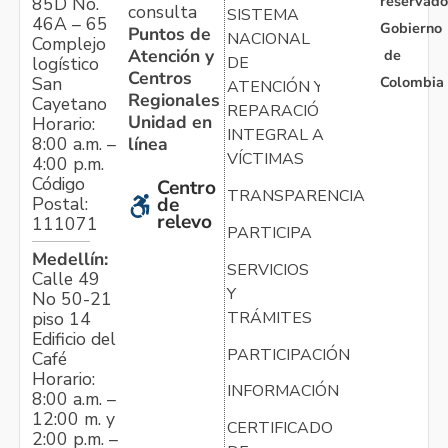
reservado
85D No.
consulta
SISTEMA
46A – 65
Gobierno
Puntos de
NACIONAL
Complejo
Atención y
de
logístico
DE
Centros
Colombia
San
ATENCIÓN Y
Regionales
Cayetano
REPARACIÓN
Unidad en
Horario:
INTEGRAL A
línea
8:00 a.m. –
VÍCTIMAS
4:00 p.m.
Código
Centro
TRANSPARENCIA
Postal:
de
relevo
111071
PARTICIPA
Medellín:
SERVICIOS
Calle 49
Y
No 50-21
TRÁMITES
piso 14
Edificio del
PARTICIPACIÓN
Café
Horario:
INFORMACIÓN
8:00 a.m. –
12:00 m. y
CERTIFICADO
2:00 p.m. –