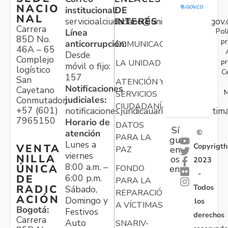
NACIO
institucional:
DE
NAL
servicioalciudadano@unidadvictimas.gov.
INTERÉS
Carrera
Pol
Línea
85D No.
pr
anticorrupción:
COMUNICACIONES
46A – 65
Desde
Complejo
pr
LA UNIDAD
móvil o fijo:
logístico
C
157
San
ATENCIÓN Y
Notificaciones
Cayetano
M
SERVICIOS
judiciales:
Conmutador:
CIUDADANÍA
+57 (601)
notificaciones.juridicauariv@unidadvictim
7965150
Horario de
DATOS
Sí
atención
©
PARA LA
gu
Lunes a
Copyrigth
VENTA
en
PAZ
viernes
NILLA
os
2023
8:00 a.m. –
ÚNICA
FONDO
en:
-
6:00 p.m.
DE
PARA LA
Todos
RADIC
Sábado,
REPARACIÓN
ACIÓN
Domingo y
los
A VÍCTIMAS
Bogotá:
Festivos
derechos
Carrera
Auto
SNARIV-