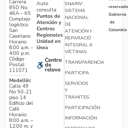
Carrera
Auto
SNARIV-
reservado
85D No.
consulta
SISTEMA
46A – 65
Gobierno
Puntos de
NACIONAL
Complejo
Atención y
de
logístico
DE
Centros
Colombia
San
ATENCIÓN Y
Regionales
Cayetano
REPARACIÓN
Unidad en
Horario:
INTEGRAL A
línea
8:00 a.m. –
VÍCTIMAS
4:00 p.m.
Código
Centro
TRANSPARENCIA
Postal:
de
relevo
111071
PARTICIPA
Medellín:
SERVICIOS
Calle 49
Y
No 50-21
TRÁMITES
piso 14
Edificio del
PARTICIPACIÓN
Café
Horario:
INFORMACIÓN
8:00 a.m. –
12:00 m. y