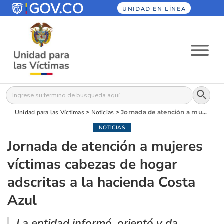
UNIDAD EN LÍNEA
Botón
Buscar:
Unidad para las Víctimas
>
Noticias
>
Jornada de atención a mujeres víctimas cabezas de hogar adscritas a la hacienda Costa Azul
NOTICIAS
Jornada de atención a mujeres
víctimas cabezas de hogar
adscritas a la hacienda Costa
Azul
La entidad informó, orientó y da