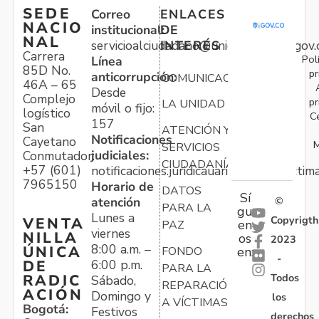
SEDE
Correo
ENLACES
NACIO
institucional:
DE
NAL
servicioalciudadano@unidadvictimas.gov.
INTERÉS
Carrera
Pol
Línea
85D No.
pr
anticorrupción:
COMUNICACIONES
46A – 65
Desde
Complejo
pr
LA UNIDAD
móvil o fijo:
logístico
C
157
San
ATENCIÓN Y
Notificaciones
Cayetano
M
SERVICIOS
judiciales:
Conmutador:
CIUDADANÍA
+57 (601)
notificaciones.juridicauariv@unidadvictim
7965150
Horario de
DATOS
Sí
atención
©
PARA LA
gu
Lunes a
Copyrigth
VENTA
en
PAZ
viernes
NILLA
os
2023
8:00 a.m. –
ÚNICA
FONDO
en:
-
6:00 p.m.
DE
PARA LA
Todos
RADIC
Sábado,
REPARACIÓN
ACIÓN
Domingo y
los
A VÍCTIMAS
Bogotá:
Festivos
derechos