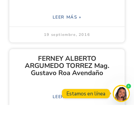
LEER MÁS »
19 septiembre, 2016
FERNEY ALBERTO
ARGUMEDO TORREZ Mag.
Gustavo Roa Avendaño
4
Estamos en línea
LEER MÁS »
Open
19 septiembre, 2016