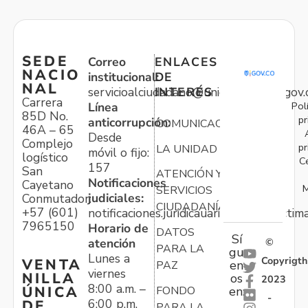
SEDE
Correo
ENLACES
NACIO
institucional:
DE
NAL
servicioalciudadano@unidadvictimas.gov.
INTERÉS
Carrera
Pol
Línea
85D No.
pr
anticorrupción:
COMUNICACIONES
46A – 65
Desde
Complejo
pr
LA UNIDAD
móvil o fijo:
logístico
C
157
San
ATENCIÓN Y
Notificaciones
Cayetano
M
SERVICIOS
judiciales:
Conmutador:
CIUDADANÍA
+57 (601)
notificaciones.juridicauariv@unidadvictim
7965150
Horario de
DATOS
Sí
atención
©
PARA LA
gu
Lunes a
Copyrigth
VENTA
en
PAZ
viernes
NILLA
os
2023
8:00 a.m. –
ÚNICA
FONDO
en:
-
6:00 p.m.
DE
PARA LA