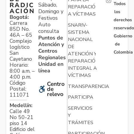
Todos
RADIC
Sábado,
REPARACIÓN
ACIÓN
Domingo y
los
A VÍCTIMAS
Bogotá:
Festivos
derechos
Carrera
Auto
SNARIV-
reservado
85D No.
consulta
SISTEMA
46A – 65
Gobierno
Puntos de
NACIONAL
Complejo
Atención y
de
logístico
DE
Centros
Colombia
San
ATENCIÓN Y
Regionales
Cayetano
REPARACIÓN
Unidad en
Horario:
INTEGRAL A
línea
8:00 a.m. –
VÍCTIMAS
4:00 p.m.
Código
Centro
TRANSPARENCIA
Postal:
de
relevo
111071
PARTICIPA
Medellín:
SERVICIOS
Calle 49
Y
No 50-21
TRÁMITES
piso 14
Edificio del
PARTICIPACIÓN