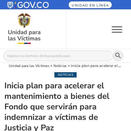
UNIDAD EN LÍNEA
Botón
Buscar:
Unidad para las Víctimas
>
Noticias
>
Inicia plan para acelerar el mantenimiento a bienes del Fondo que servirán para indemnizar a víctimas de Justicia y Paz
NOTICIAS
Inicia plan para acelerar el
mantenimiento a bienes del
Fondo que servirán para
indemnizar a víctimas de
Justicia y Paz