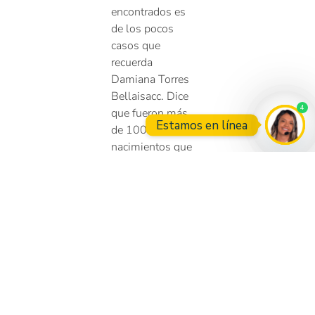
encontrados es
de los pocos
casos que
recuerda
Damiana Torres
Bellaisacc. Dice
4
que fueron más
Estamos en línea
de 100
nacimientos que
Open
pasaron por sus
manos en
oscuras noches
de guerra, de
muertes y de
dolor. Sus
partos, 15 en
total, también los
autoasistió. “Yo