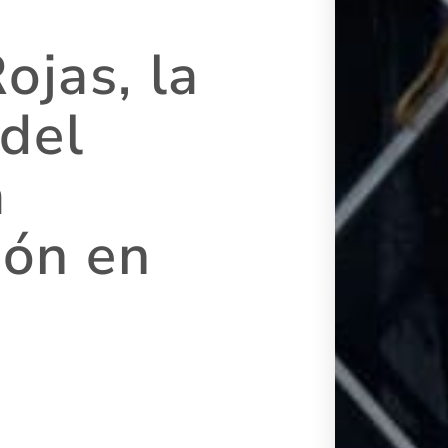
ojas, la
del
a
ión en