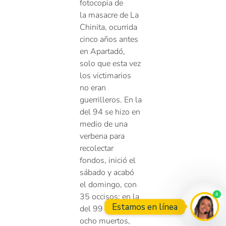
fotocopia de
la masacre de La
Chinita, ocurrida
cinco años antes
en Apartadó,
solo que esta vez
los victimarios
no eran
guerrilleros. En la
del 94 se hizo en
medio de una
verbena para
recolectar
fondos, inició el
sábado y acabó
el domingo, con
4
35 occisos; en la
Estamos en línea
del 99 hubo
ocho muertos,