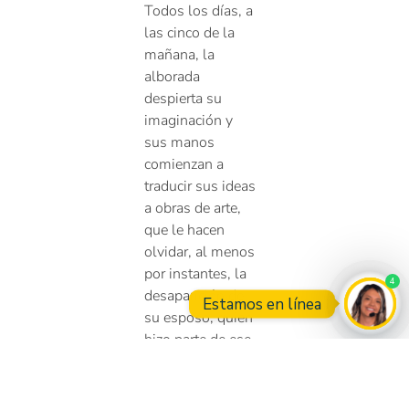
Todos los días, a
las cinco de la
mañana, la
alborada
despierta su
imaginación y
sus manos
comienzan a
traducir sus ideas
a obras de arte,
que le hacen
olvidar, al menos
por instantes, la
4
desaparición de
Estamos en línea
su esposo, quien
hizo parte de ese
Open
cruel tributo que
exigió la guerra
ilegal el 14 de