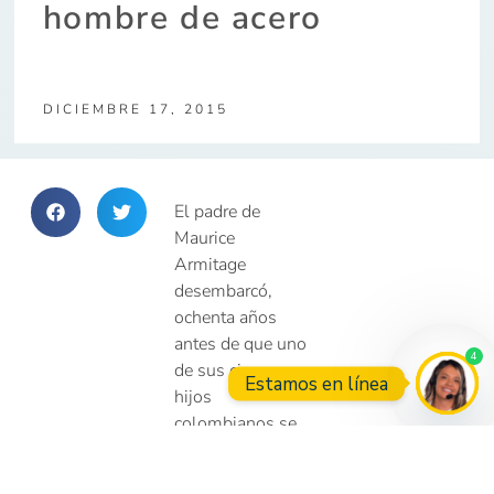
hombre de acero
DICIEMBRE 17, 2015
El padre de
Maurice
Armitage
desembarcó,
ochenta años
antes de que uno
4
de sus cinco
Estamos en línea
hijos
colombianos se
Open
convirtiera en
alcalde de Cali,