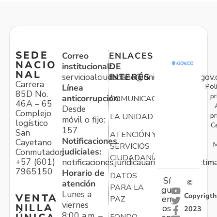
SEDE
Correo
ENLACES
NACIO
institucional:
DE
NAL
servicioalciudadano@unidadvictimas.gov.
INTERÉS
Carrera
Pol
Línea
85D No.
pr
anticorrupción:
COMUNICACIONES
46A – 65
Desde
Complejo
pr
LA UNIDAD
móvil o fijo:
logístico
C
157
San
ATENCIÓN Y
Notificaciones
Cayetano
M
SERVICIOS
judiciales:
Conmutador:
CIUDADANÍA
+57 (601)
notificaciones.juridicauariv@unidadvictim
7965150
Horario de
DATOS
Sí
atención
©
PARA LA
gu
Lunes a
Copyrigth
VENTA
en
PAZ
viernes
NILLA
os
2023
8:00 a.m. –
FONDO