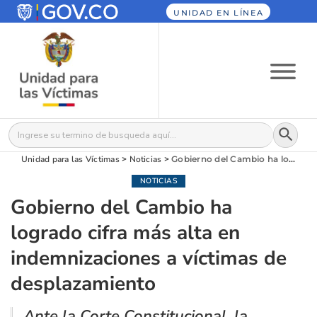
UNIDAD EN LÍNEA
Botón
Buscar:
Unidad para las Víctimas
>
Noticias
>
Gobierno del Cambio ha logrado cifra más alta en indemnizaciones a víctimas de desplazamiento
NOTICIAS
Gobierno del Cambio ha
logrado cifra más alta en
indemnizaciones a víctimas de
desplazamiento
Ante la Corte Constitucional, la