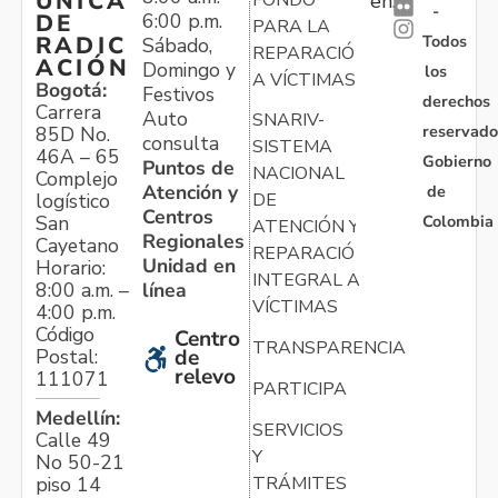
ÚNICA
en:
-
6:00 p.m.
DE
PARA LA
Todos
RADIC
Sábado,
REPARACIÓN
ACIÓN
Domingo y
los
A VÍCTIMAS
Bogotá:
Festivos
derechos
Carrera
Auto
SNARIV-
reservado
85D No.
consulta
SISTEMA
46A – 65
Gobierno
Puntos de
NACIONAL
Complejo
Atención y
de
logístico
DE
Centros
Colombia
San
ATENCIÓN Y
Regionales
Cayetano
REPARACIÓN
Unidad en
Horario:
INTEGRAL A
línea
8:00 a.m. –
VÍCTIMAS
4:00 p.m.
Código
Centro
TRANSPARENCIA
Postal:
de
relevo
111071
PARTICIPA
Medellín:
SERVICIOS
Calle 49
Y
No 50-21
TRÁMITES
piso 14