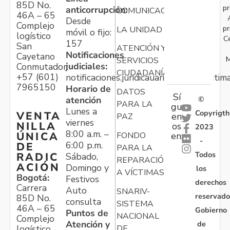
85D No.
pr
anticorrupción:
COMUNICACIONES
46A – 65
Desde
Complejo
pr
LA UNIDAD
móvil o fijo:
logístico
C
157
San
ATENCIÓN Y
Notificaciones
Cayetano
M
SERVICIOS
judiciales:
Conmutador:
CIUDADANÍA
+57 (601)
notificaciones.juridicauariv@unidadvictim
7965150
Horario de
DATOS
Sí
atención
©
PARA LA
gu
Lunes a
Copyrigth
VENTA
en
PAZ
viernes
NILLA
os
2023
8:00 a.m. –
ÚNICA
FONDO
en:
-
6:00 p.m.
DE
PARA LA
Todos
RADIC
Sábado,
REPARACIÓN
ACIÓN
Domingo y
los
A VÍCTIMAS
Bogotá:
Festivos
derechos
Carrera
Auto
SNARIV-
reservado
85D No.
consulta
SISTEMA
46A – 65
Gobierno
Puntos de
NACIONAL
Complejo
Atención y
de
logístico
DE