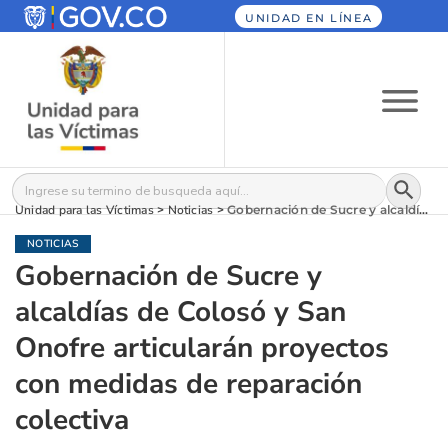
UNIDAD EN LÍNEA
Botón
Buscar:
Unidad para las Víctimas
>
Noticias
>
Gobernación de Sucre y alcaldías de Colosó y San Onofre articularán proyectos con medidas de reparación colectiva
NOTICIAS
Gobernación de Sucre y
alcaldías de Colosó y San
Onofre articularán proyectos
con medidas de reparación
colectiva