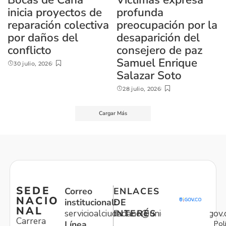
inicia proyectos de
profunda
reparación colectiva
preocupación por la
por daños del
desaparición del
conflicto
consejero de paz
Samuel Enrique
30 julio, 2026
Salazar Soto
28 julio, 2026
Cargar Más
SEDE
Correo
ENLACES
NACIO
institucional:
DE
NAL
servicioalciudadano@unidadvictimas.gov.
INTERÉS
Carrera
Pol
Línea