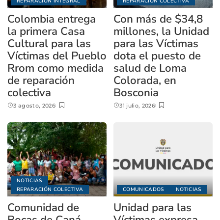
REPARACIÓN INTEGRAL
REPARACIÓN COLECTIVA
Colombia entrega
Con más de $34,8
la primera Casa
millones, la Unidad
Cultural para las
para las Víctimas
Víctimas del Pueblo
dota el puesto de
Rrom como medida
salud de Loma
de reparación
Colorada, en
colectiva
Bosconia
3 agosto, 2026
31 julio, 2026
NOTICIAS
REPARACIÓN COLECTIVA
COMUNICADOS
NOTICIAS
Comunidad de
Unidad para las
Bocas de Caná
Víctimas expresa