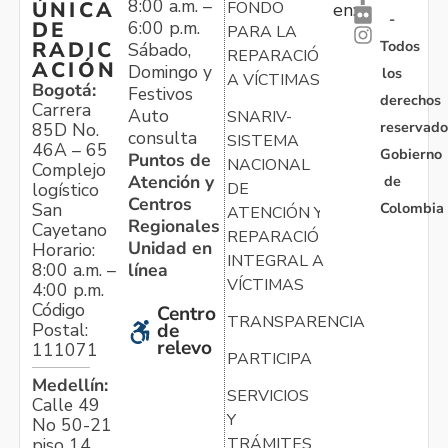
8:00 a.m. –
ÚNICA
FONDO
en:
-
6:00 p.m.
DE
PARA LA
Todos
RADIC
Sábado,
REPARACIÓN
ACIÓN
Domingo y
los
A VÍCTIMAS
Bogotá:
Festivos
derechos
Carrera
Auto
SNARIV-
reservado
85D No.
consulta
SISTEMA
46A – 65
Gobierno
Puntos de
NACIONAL
Complejo
Atención y
de
logístico
DE
Centros
Colombia
San
ATENCIÓN Y
Regionales
Cayetano
REPARACIÓN
Unidad en
Horario:
INTEGRAL A
línea
8:00 a.m. –
VÍCTIMAS
4:00 p.m.
Código
Centro
TRANSPARENCIA
Postal:
de
relevo
111071
PARTICIPA
Medellín:
SERVICIOS
Calle 49
Y
No 50-21
TRÁMITES
piso 14