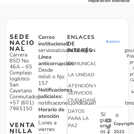
Reparación Individual
SEDE
Correo
ENLACES
NACIO
institucional:
DE
NAL
servicioalciudadano@unidadvictimas.gov.
INTERÉS
Carrera
Pol
Línea
85D No.
pr
anticorrupción:
COMUNICACIONES
46A – 65
Desde
Complejo
pr
LA UNIDAD
móvil o fijo:
logístico
C
157
San
ATENCIÓN Y
Notificaciones
Cayetano
M
SERVICIOS
judiciales:
Conmutador:
CIUDADANÍA
+57 (601)
notificaciones.juridicauariv@unidadvictim
7965150
Horario de
DATOS
Sí
atención
©
PARA LA
gu
Lunes a
Copyrigth
VENTA
en
PAZ
viernes
NILLA
os
2023