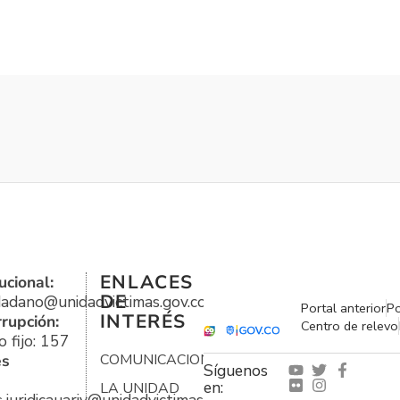
ENLACES
ucional:
DE
udadano@unidadvictimas.gov.co
Portal anterior
Po
INTERÉS
rrupción:
Centro de relevo
 fijo: 157
es
COMUNICACIONES
Síguenos
en:
LA UNIDAD