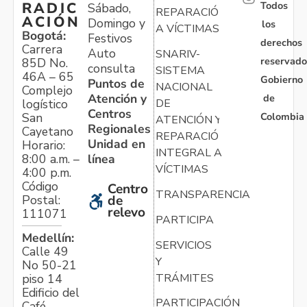
Todos
RADIC
Sábado,
REPARACIÓN
ACIÓN
Domingo y
los
A VÍCTIMAS
Bogotá:
Festivos
derechos
Carrera
Auto
SNARIV-
reservado
85D No.
consulta
SISTEMA
46A – 65
Gobierno
Puntos de
NACIONAL
Complejo
Atención y
de
logístico
DE
Centros
Colombia
San
ATENCIÓN Y
Regionales
Cayetano
REPARACIÓN
Unidad en
Horario:
INTEGRAL A
línea
8:00 a.m. –
VÍCTIMAS
4:00 p.m.
Código
Centro
TRANSPARENCIA
Postal:
de
relevo
111071
PARTICIPA
Medellín:
SERVICIOS
Calle 49
Y
No 50-21
TRÁMITES
piso 14
Edificio del
PARTICIPACIÓN
Café