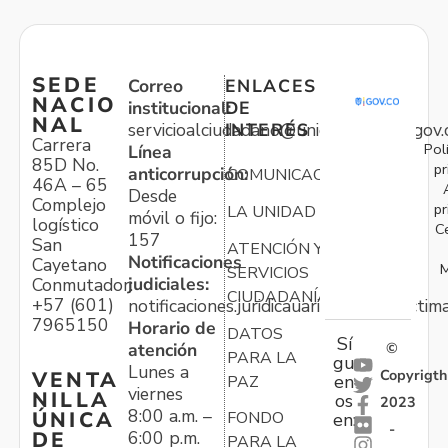
SEDE
Correo
ENLACES
NACIO
institucional:
DE
NAL
servicioalciudadano@unidadvictimas.gov.
INTERÉS
Carrera
Pol
Línea
85D No.
pr
anticorrupción:
COMUNICACIONES
46A – 65
Desde
Complejo
pr
LA UNIDAD
móvil o fijo:
logístico
C
157
San
ATENCIÓN Y
Notificaciones
Cayetano
M
SERVICIOS
judiciales:
Conmutador:
CIUDADANÍA
+57 (601)
notificaciones.juridicauariv@unidadvictim
7965150
Horario de
DATOS
Sí
atención
©
PARA LA
gu
Lunes a
Copyrigth
VENTA
en
PAZ
viernes
NILLA
os
2023
8:00 a.m. –
ÚNICA
FONDO
en:
-
6:00 p.m.
DE
PARA LA