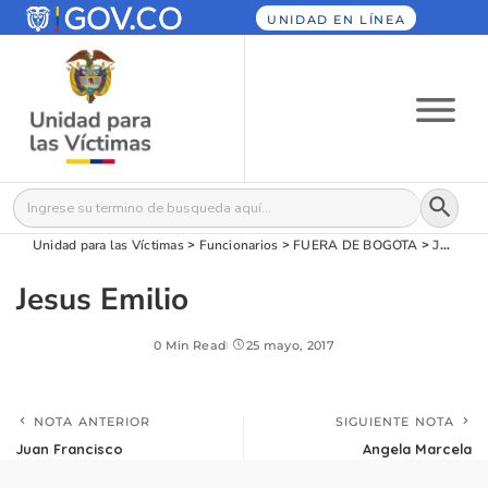
UNIDAD EN LÍNEA
Botón
Buscar:
Unidad para las Víctimas
>
Funcionarios
>
FUERA DE BOGOTA
>
Jesus Emilio
Jesus Emilio
0 Min Read
25 mayo, 2017
NOTA ANTERIOR
SIGUIENTE NOTA
Juan Francisco
Angela Marcela