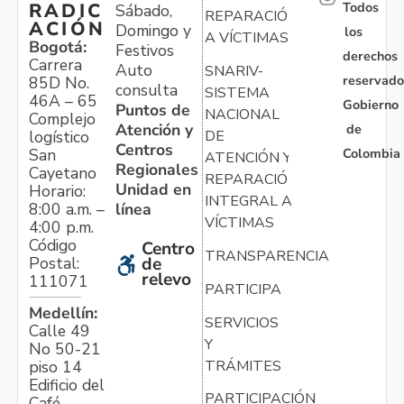
Todos
RADIC
Sábado,
REPARACIÓN
ACIÓN
Domingo y
los
A VÍCTIMAS
Bogotá:
Festivos
derechos
Carrera
Auto
SNARIV-
reservado
85D No.
consulta
SISTEMA
46A – 65
Gobierno
Puntos de
NACIONAL
Complejo
Atención y
de
logístico
DE
Centros
Colombia
San
ATENCIÓN Y
Regionales
Cayetano
REPARACIÓN
Unidad en
Horario:
INTEGRAL A
línea
8:00 a.m. –
VÍCTIMAS
4:00 p.m.
Código
Centro
TRANSPARENCIA
Postal:
de
relevo
111071
PARTICIPA
Medellín:
SERVICIOS
Calle 49
Y
No 50-21
TRÁMITES
piso 14
Edificio del
PARTICIPACIÓN
Café