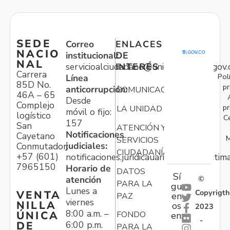
SEDE
Correo
ENLACES
NACIO
institucional:
DE
NAL
servicioalciudadano@unidadvictimas.gov.
INTERÉS
Carrera
Pol
Línea
85D No.
pr
anticorrupción:
COMUNICACIONES
46A – 65
Desde
Complejo
pr
LA UNIDAD
móvil o fijo:
logístico
C
157
San
ATENCIÓN Y
Notificaciones
Cayetano
M
SERVICIOS
judiciales:
Conmutador:
CIUDADANÍA
+57 (601)
notificaciones.juridicauariv@unidadvictim
7965150
Horario de
DATOS
Sí
atención
©
PARA LA
gu
Lunes a
Copyrigth
VENTA
en
PAZ
viernes
NILLA
os
2023
8:00 a.m. –
ÚNICA
FONDO
en:
-
6:00 p.m.
DE
PARA LA