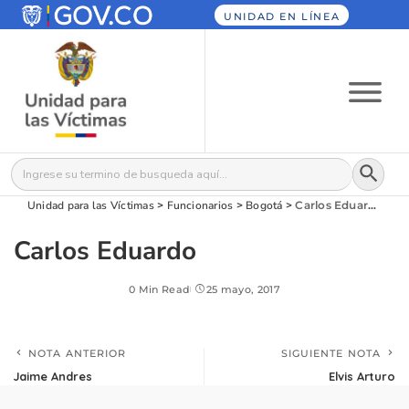
UNIDAD EN LÍNEA
Botón
Buscar:
Unidad para las Víctimas
>
Funcionarios
>
Bogotá
>
Carlos Eduardo
Carlos Eduardo
0 Min Read
25 mayo, 2017
NOTA ANTERIOR
SIGUIENTE NOTA
Jaime Andres
Elvis Arturo