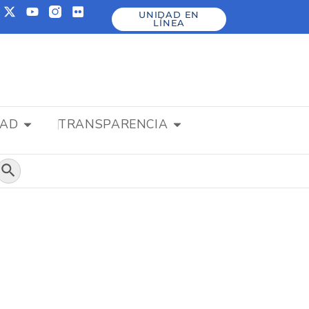
UNIDAD EN
LÍNEA
DAD
TRANSPARENCIA
Botón de búsqueda