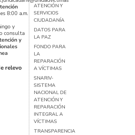
s.juridicauariv@unidadvictimas.gov.co
ATENCIÓN Y
tención
es 8:00 a.m.
SERVICIOS
CIUDADANÍA
ingo y
DATOS PARA
o consulta
LA PAZ
tención y
ionales
FONDO PARA
ínea
LA
REPARACIÓN
e relevo
A VÍCTIMAS
SNARIV-
SISTEMA
NACIONAL DE
ATENCIÓN Y
REPARACIÓN
INTEGRAL A
VÍCTIMAS
TRANSPARENCIA