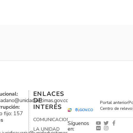
ENLACES
ucional:
DE
udadano@unidadvictimas.gov.co
Portal anterior
Po
INTERÉS
rrupción:
Centro de relevo
 fijo: 157
es
COMUNICACIONES
Síguenos
en:
LA UNIDAD