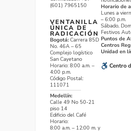
notificacione
(601) 7965150
Horario de a
Lunes a viern
– 6:00 p.m.
VENTANILLA
Sábado, Dom
ÚNICA DE
Festivos Aut
RADICACIÓN
Puntos de A
Bogotá:
Carrera 85D
Centros Reg
No. 46A – 65
Unidad en l
Complejo logístico
San Cayetano
Horario: 8:00 a.m. –
Centro d
4:00 p.m.
Código Postal:
111071
Medellín:
Calle 49 No 50-21
piso 14
Edificio del Café
Horario:
8:00 a.m. – 12:00 m. y