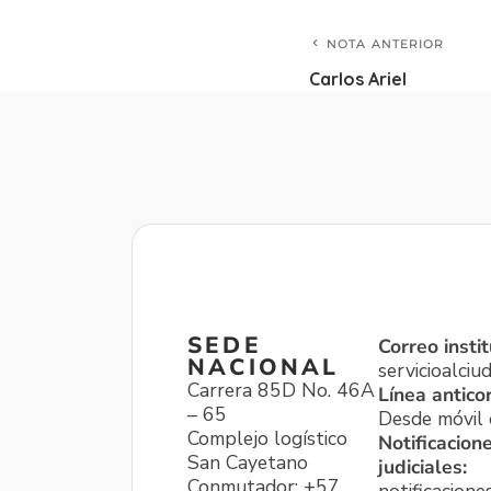
NOTA ANTERIOR
Carlos Ariel
SEDE
Correo instit
NACIONAL
servicioalci
Carrera 85D No. 46A
Línea antico
– 65
Desde móvil o
Complejo logístico
Notificacion
San Cayetano
judiciales:
Conmutador: +57