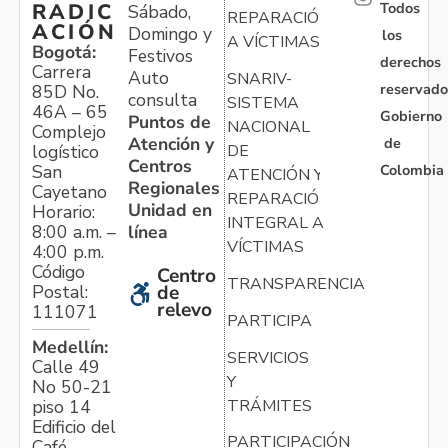
Todos
RADIC
Sábado,
REPARACIÓN
ACIÓN
Domingo y
los
A VÍCTIMAS
Bogotá:
Festivos
derechos
Carrera
Auto
SNARIV-
reservado
85D No.
consulta
SISTEMA
46A – 65
Gobierno
Puntos de
NACIONAL
Complejo
Atención y
de
logístico
DE
Centros
Colombia
San
ATENCIÓN Y
Regionales
Cayetano
REPARACIÓN
Unidad en
Horario:
INTEGRAL A
línea
8:00 a.m. –
VÍCTIMAS
4:00 p.m.
Código
Centro
TRANSPARENCIA
Postal:
de
relevo
111071
PARTICIPA
Medellín:
SERVICIOS
Calle 49
Y
No 50-21
TRÁMITES
piso 14
Edificio del
PARTICIPACIÓN
Café