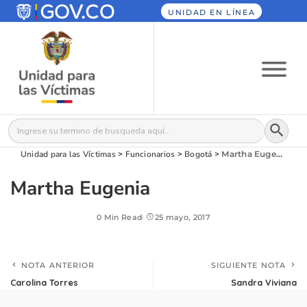
UNIDAD EN LÍNEA
Botón
Buscar:
Unidad para las Víctimas
>
Funcionarios
>
Bogotá
>
Martha Eugenia
Martha Eugenia
0 Min Read
25 mayo, 2017
NOTA ANTERIOR
SIGUIENTE NOTA
Carolina Torres
Sandra Viviana