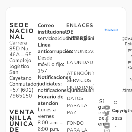
SEDE
Correo
ENLACES
NACIO
institucional:
DE
NAL
servicioalciudadano@unidadvictimas.gov.
INTERÉS
Carrera
Pol
Línea
85D No.
pr
anticorrupción:
COMUNICACIONES
46A – 65
Desde
Complejo
pr
LA UNIDAD
móvil o fijo:
logístico
C
157
San
ATENCIÓN Y
Notificaciones
Cayetano
M
SERVICIOS
judiciales:
Conmutador:
CIUDADANÍA
+57 (601)
notificaciones.juridicauariv@unidadvictim
7965150
Horario de
DATOS
Sí
atención
©
PARA LA
gu
Lunes a
Copyrigth
VENTA
en
PAZ
viernes
NILLA
os
2023
8:00 a.m. –
ÚNICA
FONDO
en:
-
6:00 p.m.
DE
PARA LA