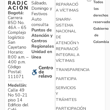
Todos
RADIC
Sábado,
REPARACIÓN
ACIÓN
Domingo y
los
A VÍCTIMAS
Bogotá:
Festivos
derechos
Carrera
Auto
SNARIV-
reservado
85D No.
consulta
SISTEMA
46A – 65
Gobierno
Puntos de
NACIONAL
Complejo
Atención y
de
logístico
DE
Centros
Colombia
San
ATENCIÓN Y
Regionales
Cayetano
REPARACIÓN
Unidad en
Horario:
INTEGRAL A
línea
8:00 a.m. –
VÍCTIMAS
4:00 p.m.
Código
Centro
TRANSPARENCIA
Postal:
de
relevo
111071
PARTICIPA
Medellín:
SERVICIOS
Calle 49
Y
No 50-21
TRÁMITES
piso 14
Edificio del
PARTICIPACIÓN
Café