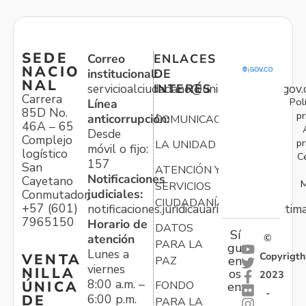
SEDE
Correo
ENLACES
NACIO
institucional:
DE
NAL
servicioalciudadano@unidadvictimas.gov.
INTERÉS
Carrera
Pol
Línea
85D No.
pr
anticorrupción:
COMUNICACIONES
46A – 65
Desde
Complejo
pr
LA UNIDAD
móvil o fijo:
logístico
C
157
San
ATENCIÓN Y
Notificaciones
Cayetano
M
SERVICIOS
judiciales:
Conmutador:
CIUDADANÍA
+57 (601)
notificaciones.juridicauariv@unidadvictim
7965150
Horario de
DATOS
Sí
atención
©
PARA LA
gu
Lunes a
Copyrigth
VENTA
en
PAZ
viernes
NILLA
os
2023
8:00 a.m. –
ÚNICA
FONDO
en:
-
6:00 p.m.
DE
PARA LA