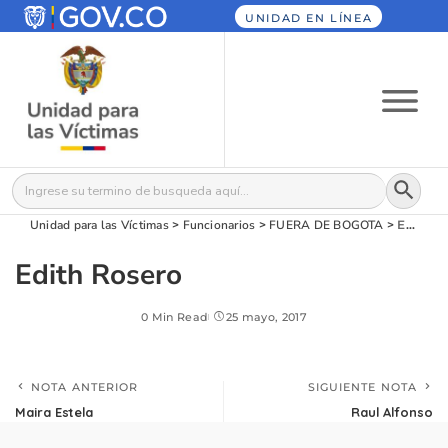
UNIDAD EN LÍNEA
Botón
Buscar:
Unidad para las Víctimas
>
Funcionarios
>
FUERA DE BOGOTA
>
Edith Rosero
Edith Rosero
0 Min Read
25 mayo, 2017
NOTA ANTERIOR
SIGUIENTE NOTA
Maira Estela
Raul Alfonso