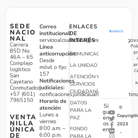
SEDE
Correo
ENLACES
NACIO
institucional:
DE
NAL
servicioalciudadano@unidadvictimas.gov.
INTERÉS
Carrera
Pol
Línea
85D No.
pr
anticorrupción:
COMUNICACIONES
46A – 65
Desde
Complejo
pr
LA UNIDAD
móvil o fijo:
logístico
C
157
San
ATENCIÓN Y
Notificaciones
Cayetano
M
SERVICIOS
judiciales:
Conmutador:
CIUDADANÍA
+57 (601)
notificaciones.juridicauariv@unidadvictim
7965150
Horario de
DATOS
Sí
atención
©
PARA LA
gu
Lunes a
Copyrigth
VENTA
en
PAZ
viernes
NILLA
os
2023
8:00 a.m. –
ÚNICA
FONDO
en:
-
6:00 p.m.
DE
PARA LA