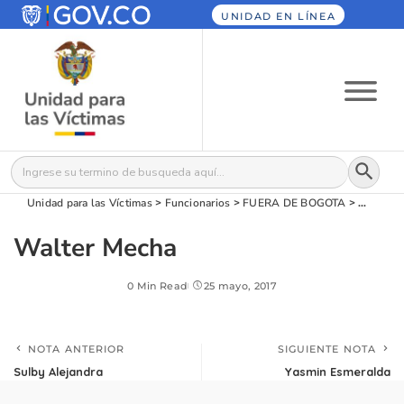
UNIDAD EN LÍNEA
Botón
Buscar:
Unidad para las Víctimas
>
Funcionarios
>
FUERA DE BOGOTA
>
Walter 
Walter Mecha
0 Min Read
25 mayo, 2017
NOTA ANTERIOR
SIGUIENTE NOTA
Sulby Alejandra
Yasmin Esmeralda