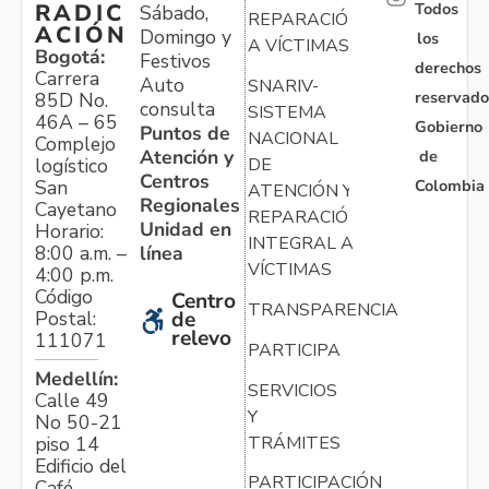
Todos
RADIC
Sábado,
REPARACIÓN
ACIÓN
Domingo y
los
A VÍCTIMAS
Bogotá:
Festivos
derechos
Carrera
Auto
SNARIV-
reservado
85D No.
consulta
SISTEMA
46A – 65
Gobierno
Puntos de
NACIONAL
Complejo
Atención y
de
logístico
DE
Centros
Colombia
San
ATENCIÓN Y
Regionales
Cayetano
REPARACIÓN
Unidad en
Horario:
INTEGRAL A
línea
8:00 a.m. –
VÍCTIMAS
4:00 p.m.
Código
Centro
TRANSPARENCIA
Postal:
de
relevo
111071
PARTICIPA
Medellín:
SERVICIOS
Calle 49
Y
No 50-21
TRÁMITES
piso 14
Edificio del
PARTICIPACIÓN
Café