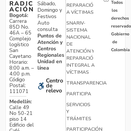
Todos
RADIC
Sábado,
REPARACIÓN
ACIÓN
Domingo y
los
A VÍCTIMAS
Bogotá:
Festivos
derechos
Carrera
Auto
SNARIV-
reservado
85D No.
consulta
SISTEMA
46A – 65
Gobierno
Puntos de
NACIONAL
Complejo
Atención y
de
logístico
DE
Centros
Colombia
San
ATENCIÓN Y
Regionales
Cayetano
REPARACIÓN
Unidad en
Horario:
INTEGRAL A
línea
8:00 a.m. –
VÍCTIMAS
4:00 p.m.
Código
Centro
TRANSPARENCIA
Postal:
de
relevo
111071
PARTICIPA
Medellín:
SERVICIOS
Calle 49
Y
No 50-21
TRÁMITES
piso 14
Edificio del
PARTICIPACIÓN
Café