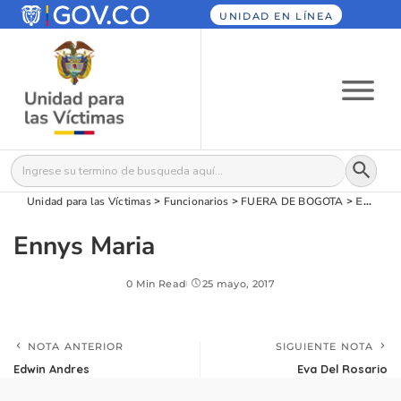
UNIDAD EN LÍNEA
Botón
Buscar:
Unidad para las Víctimas
>
Funcionarios
>
FUERA DE BOGOTA
>
Ennys Maria
Ennys Maria
0 Min Read
25 mayo, 2017
NOTA ANTERIOR
SIGUIENTE NOTA
Edwin Andres
Eva Del Rosario