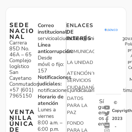
SEDE
Correo
ENLACES
NACIO
institucional:
DE
NAL
servicioalciudadano@unidadvictimas.gov.
INTERÉS
Carrera
Pol
Línea
85D No.
pr
anticorrupción:
COMUNICACIONES
46A – 65
Desde
Complejo
pr
LA UNIDAD
móvil o fijo:
logístico
C
157
San
ATENCIÓN Y
Notificaciones
Cayetano
M
SERVICIOS
judiciales:
Conmutador:
CIUDADANÍA
+57 (601)
notificaciones.juridicauariv@unidadvictim
7965150
Horario de
DATOS
Sí
atención
©
PARA LA
gu
Lunes a
Copyrigth
VENTA
en
PAZ
viernes
NILLA
os
2023
8:00 a.m. –
ÚNICA
FONDO
en:
-
6:00 p.m.
DE
PARA LA