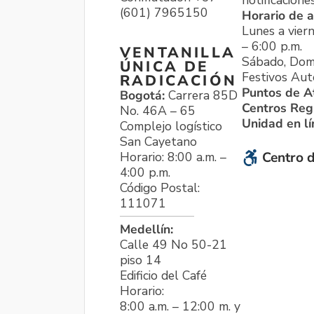
notificacione
(601) 7965150
Horario de a
Lunes a viern
– 6:00 p.m.
VENTANILLA
Sábado, Dom
ÚNICA DE
Festivos Aut
RADICACIÓN
Puntos de A
Bogotá:
Carrera 85D
Centros Reg
No. 46A – 65
Unidad en l
Complejo logístico
San Cayetano
Horario: 8:00 a.m. –
Centro d
4:00 p.m.
Código Postal:
111071
Medellín:
Calle 49 No 50-21
piso 14
Edificio del Café
Horario:
8:00 a.m. – 12:00 m. y