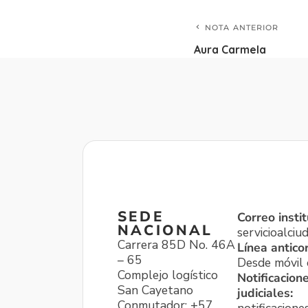
NOTA ANTERIOR
Aura Carmela
SEDE
Correo instit
NACIONAL
servicioalci
Carrera 85D No. 46A
Línea antico
– 65
Desde móvil o
Complejo logístico
Notificacion
San Cayetano
judiciales:
Conmutador: +57