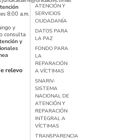
s.juridicauariv@unidadvictimas.gov.co
ATENCIÓN Y
tención
es 8:00 a.m.
SERVICIOS
CIUDADANÍA
ingo y
DATOS PARA
o consulta
LA PAZ
tención y
ionales
FONDO PARA
ínea
LA
REPARACIÓN
e relevo
A VÍCTIMAS
SNARIV-
SISTEMA
NACIONAL DE
ATENCIÓN Y
REPARACIÓN
INTEGRAL A
VÍCTIMAS
TRANSPARENCIA