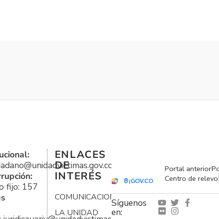
ENLACES
ucional:
DE
udadano@unidadvictimas.gov.co
Portal anterior
Po
INTERÉS
rrupción:
Centro de relevo
 fijo: 157
es
COMUNICACIONES
Síguenos
en:
LA UNIDAD