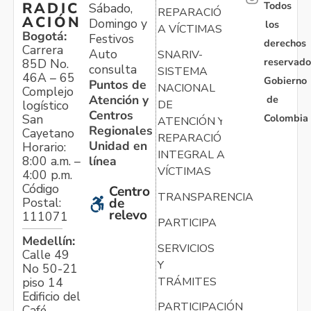
Todos
RADIC
Sábado,
REPARACIÓN
ACIÓN
Domingo y
los
A VÍCTIMAS
Bogotá:
Festivos
derechos
Carrera
Auto
SNARIV-
reservado
85D No.
consulta
SISTEMA
46A – 65
Gobierno
Puntos de
NACIONAL
Complejo
Atención y
de
logístico
DE
Centros
Colombia
San
ATENCIÓN Y
Regionales
Cayetano
REPARACIÓN
Unidad en
Horario:
INTEGRAL A
línea
8:00 a.m. –
VÍCTIMAS
4:00 p.m.
Código
Centro
TRANSPARENCIA
Postal:
de
relevo
111071
PARTICIPA
Medellín:
SERVICIOS
Calle 49
Y
No 50-21
TRÁMITES
piso 14
Edificio del
PARTICIPACIÓN
Café