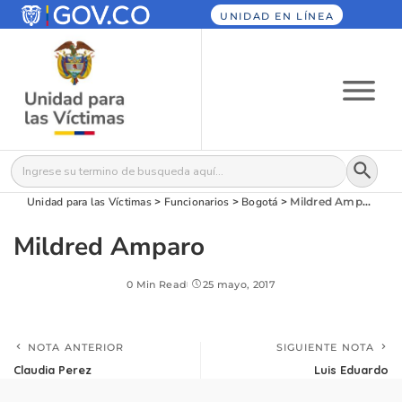
UNIDAD EN LÍNEA
Botón
Buscar:
Unidad para las Víctimas
>
Funcionarios
>
Bogotá
>
Mildred Amparo
Mildred Amparo
0 Min Read
25 mayo, 2017
NOTA ANTERIOR
SIGUIENTE NOTA
Claudia Perez
Luis Eduardo