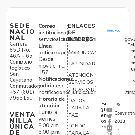
SEDE
Correo
ENLACES
NACIO
institucional:
DE
NAL
servicioalciudadano@unidadvictimas.gov.
INTERÉS
Carrera
Pol
Línea
85D No.
pr
anticorrupción:
COMUNICACIONES
46A – 65
Desde
Complejo
pr
LA UNIDAD
móvil o fijo:
logístico
C
157
San
ATENCIÓN Y
Notificaciones
Cayetano
M
SERVICIOS
judiciales:
Conmutador:
CIUDADANÍA
+57 (601)
notificaciones.juridicauariv@unidadvictim
7965150
Horario de
DATOS
Sí
atención
©
PARA LA
gu
Lunes a
Copyrigth
VENTA
en
PAZ
viernes
NILLA
os
2023
8:00 a.m. –
ÚNICA
FONDO
en:
-
6:00 p.m.
DE
PARA LA