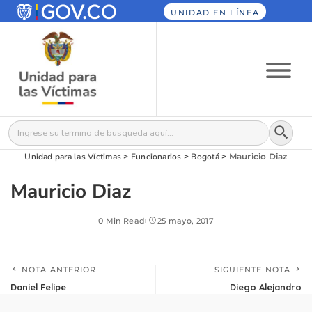
UNIDAD EN LÍNEA
Botón
Buscar:
Unidad para las Víctimas
>
Funcionarios
>
Bogotá
>
Mauricio Diaz
Mauricio Diaz
0 Min Read
25 mayo, 2017
NOTA ANTERIOR
SIGUIENTE NOTA
Daniel Felipe
Diego Alejandro