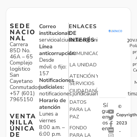
SEDE
Correo
ENLACES
NACIO
institucional:
DE
NAL
servicioalciudadano@unidadvictimas.gov.
INTERÉS
Carrera
Pol
Línea
85D No.
pr
anticorrupción:
COMUNICACIONES
46A – 65
Desde
Complejo
pr
LA UNIDAD
móvil o fijo:
logístico
C
157
San
ATENCIÓN Y
Notificaciones
Cayetano
M
SERVICIOS
judiciales:
Conmutador:
CIUDADANÍA
+57 (601)
notificaciones.juridicauariv@unidadvictim
7965150
Horario de
DATOS
Sí
atención
©
PARA LA
gu
Lunes a
Copyrigth
VENTA
en
PAZ
viernes
NILLA
os
2023
8:00 a.m. –
ÚNICA
FONDO
en:
-
6:00 p.m.
DE
PARA LA