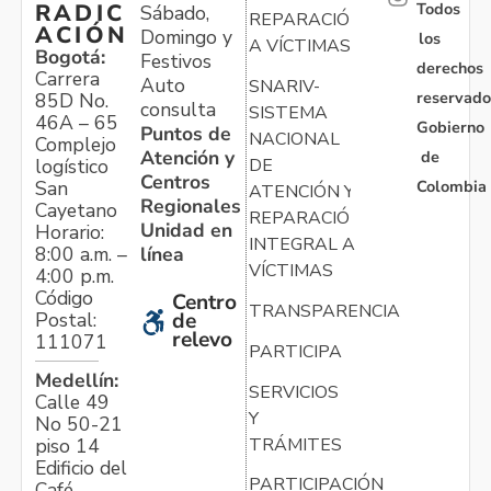
Todos
RADIC
Sábado,
REPARACIÓN
ACIÓN
Domingo y
los
A VÍCTIMAS
Bogotá:
Festivos
derechos
Carrera
Auto
SNARIV-
reservado
85D No.
consulta
SISTEMA
46A – 65
Gobierno
Puntos de
NACIONAL
Complejo
Atención y
de
logístico
DE
Centros
Colombia
San
ATENCIÓN Y
Regionales
Cayetano
REPARACIÓN
Unidad en
Horario:
INTEGRAL A
línea
8:00 a.m. –
VÍCTIMAS
4:00 p.m.
Código
Centro
TRANSPARENCIA
Postal:
de
relevo
111071
PARTICIPA
Medellín:
SERVICIOS
Calle 49
Y
No 50-21
TRÁMITES
piso 14
Edificio del
PARTICIPACIÓN
Café