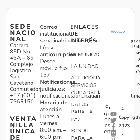
SEDE
Correo
ENLACES
NACIO
institucional:
DE
NAL
servicioalciudadano@unidadvictimas.gov.
INTERÉS
Carrera
Pol
Línea
85D No.
pr
anticorrupción:
COMUNICACIONES
46A – 65
Desde
Complejo
pr
LA UNIDAD
móvil o fijo:
logístico
C
157
San
ATENCIÓN Y
Notificaciones
Cayetano
M
SERVICIOS
judiciales:
Conmutador:
CIUDADANÍA
+57 (601)
notificaciones.juridicauariv@unidadvictim
7965150
Horario de
DATOS
Sí
atención
©
PARA LA
gu
Lunes a
Copyrigth
VENTA
en
PAZ
viernes
NILLA
os
2023
8:00 a.m. –
ÚNICA
FONDO
en:
-
6:00 p.m.
DE
PARA LA