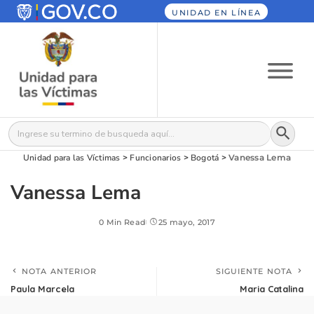
UNIDAD EN LÍNEA
Botón
Buscar:
Unidad para las Víctimas
>
Funcionarios
>
Bogotá
>
Vanessa Lema
Vanessa Lema
0 Min Read
25 mayo, 2017
NOTA ANTERIOR
SIGUIENTE NOTA
Paula Marcela
Maria Catalina