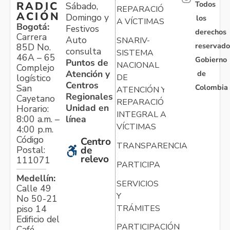
Todos
RADIC
Sábado,
REPARACIÓN
ACIÓN
Domingo y
los
A VÍCTIMAS
Bogotá:
Festivos
derechos
Carrera
Auto
SNARIV-
reservado
85D No.
consulta
SISTEMA
46A – 65
Gobierno
Puntos de
NACIONAL
Complejo
Atención y
de
logístico
DE
Centros
Colombia
San
ATENCIÓN Y
Regionales
Cayetano
REPARACIÓN
Unidad en
Horario:
INTEGRAL A
línea
8:00 a.m. –
VÍCTIMAS
4:00 p.m.
Código
Centro
TRANSPARENCIA
Postal:
de
relevo
111071
PARTICIPA
Medellín:
SERVICIOS
Calle 49
Y
No 50-21
TRÁMITES
piso 14
Edificio del
PARTICIPACIÓN
Café