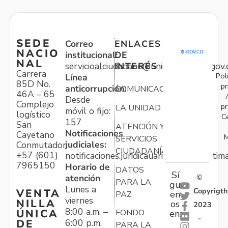
SEDE
Correo
ENLACES
NACIO
institucional:
DE
NAL
servicioalciudadano@unidadvictimas.gov.
INTERÉS
Carrera
Pol
Línea
85D No.
pr
anticorrupción:
COMUNICACIONES
46A – 65
Desde
Complejo
pr
LA UNIDAD
móvil o fijo:
logístico
C
157
San
ATENCIÓN Y
Notificaciones
Cayetano
M
SERVICIOS
judiciales:
Conmutador:
CIUDADANÍA
+57 (601)
notificaciones.juridicauariv@unidadvictim
7965150
Horario de
DATOS
Sí
atención
©
PARA LA
gu
Lunes a
Copyrigth
VENTA
en
PAZ
viernes
NILLA
os
2023
8:00 a.m. –
ÚNICA
FONDO
en:
-
6:00 p.m.
DE
PARA LA