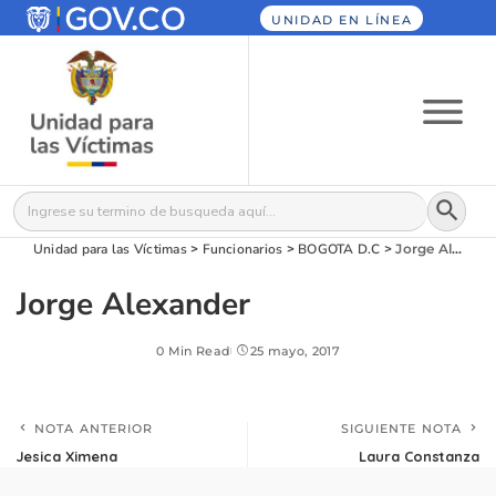
UNIDAD EN LÍNEA
Botón
Buscar:
Unidad para las Víctimas
>
Funcionarios
>
BOGOTA D.C
>
Jorge Alexander
Jorge Alexander
0 Min Read
25 mayo, 2017
NOTA ANTERIOR
SIGUIENTE NOTA
Jesica Ximena
Laura Constanza