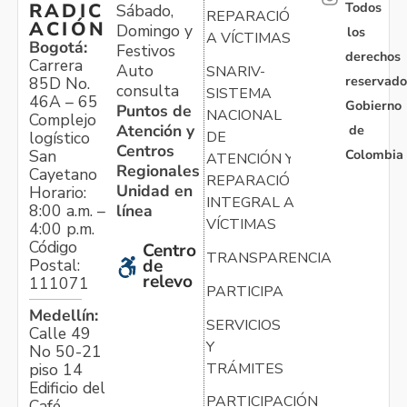
Todos
RADIC
Sábado,
REPARACIÓN
ACIÓN
Domingo y
los
A VÍCTIMAS
Bogotá:
Festivos
derechos
Carrera
Auto
SNARIV-
reservado
85D No.
consulta
SISTEMA
46A – 65
Gobierno
Puntos de
NACIONAL
Complejo
Atención y
de
logístico
DE
Centros
Colombia
San
ATENCIÓN Y
Regionales
Cayetano
REPARACIÓN
Unidad en
Horario:
INTEGRAL A
línea
8:00 a.m. –
VÍCTIMAS
4:00 p.m.
Código
Centro
TRANSPARENCIA
Postal:
de
relevo
111071
PARTICIPA
Medellín:
SERVICIOS
Calle 49
Y
No 50-21
TRÁMITES
piso 14
Edificio del
PARTICIPACIÓN
Café