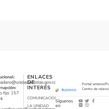
ENLACES
ucional:
DE
udadano@unidadvictimas.gov.co
Portal anterior
Po
INTERÉS
rrupción:
Centro de relevo
 fijo: 157
es
COMUNICACIONES
Síguenos
en:
LA UNIDAD