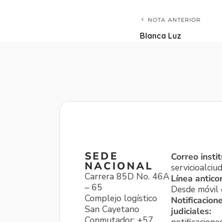
NOTA ANTERIOR
Blanca Luz
SEDE
Correo instit
NACIONAL
servicioalci
Carrera 85D No. 46A
Línea antico
– 65
Desde móvil o
Complejo logístico
Notificacion
San Cayetano
judiciales:
Conmutador: +57