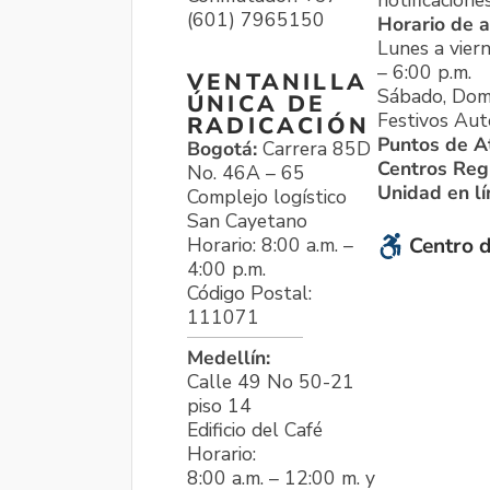
notificacione
(601) 7965150
Horario de a
Lunes a viern
– 6:00 p.m.
VENTANILLA
Sábado, Dom
ÚNICA DE
Festivos Aut
RADICACIÓN
Puntos de A
Bogotá:
Carrera 85D
Centros Reg
No. 46A – 65
Unidad en l
Complejo logístico
San Cayetano
Horario: 8:00 a.m. –
Centro d
4:00 p.m.
Código Postal:
111071
Medellín:
Calle 49 No 50-21
piso 14
Edificio del Café
Horario:
8:00 a.m. – 12:00 m. y