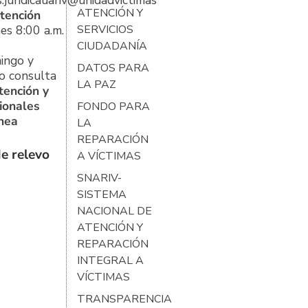
s.juridicauariv@unidadvictimas.gov.co
ATENCIÓN Y
tención
es 8:00 a.m.
SERVICIOS
CIUDADANÍA
ingo y
DATOS PARA
o consulta
LA PAZ
tención y
ionales
FONDO PARA
ínea
LA
REPARACIÓN
e relevo
A VÍCTIMAS
SNARIV-
SISTEMA
NACIONAL DE
ATENCIÓN Y
REPARACIÓN
INTEGRAL A
VÍCTIMAS
TRANSPARENCIA