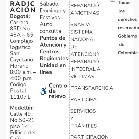
Todos
RADIC
Sábado,
REPARACIÓN
ACIÓN
Domingo y
los
A VÍCTIMAS
Bogotá:
Festivos
derechos
Carrera
Auto
SNARIV-
reservado
85D No.
consulta
SISTEMA
46A – 65
Gobierno
Puntos de
NACIONAL
Complejo
Atención y
de
logístico
DE
Centros
Colombia
San
ATENCIÓN Y
Regionales
Cayetano
REPARACIÓN
Unidad en
Horario:
INTEGRAL A
línea
8:00 a.m. –
VÍCTIMAS
4:00 p.m.
Código
Centro
TRANSPARENCIA
Postal:
de
relevo
111071
PARTICIPA
Medellín:
SERVICIOS
Calle 49
Y
No 50-21
TRÁMITES
piso 14
Edificio del
PARTICIPACIÓN
Café