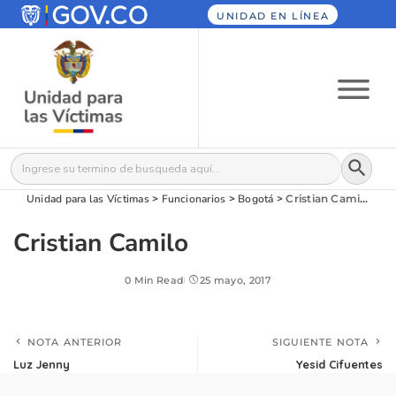
UNIDAD EN LÍNEA
Botón
Buscar:
Unidad para las Víctimas
>
Funcionarios
>
Bogotá
>
Cristian Camilo
Cristian Camilo
0 Min Read
25 mayo, 2017
NOTA ANTERIOR
SIGUIENTE NOTA
Luz Jenny
Yesid Cifuentes