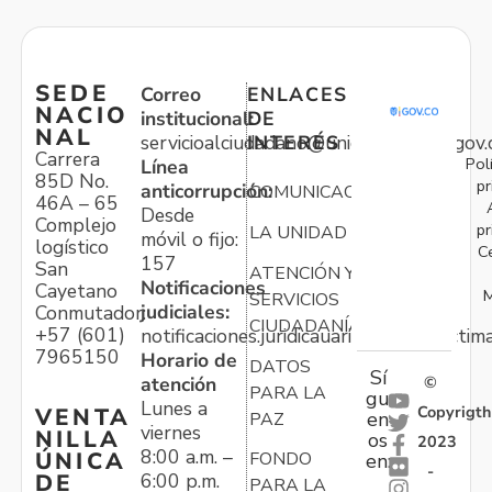
SEDE
Correo
ENLACES
NACIO
institucional:
DE
NAL
servicioalciudadano@unidadvictimas.gov.
INTERÉS
Carrera
Pol
Línea
85D No.
pr
anticorrupción:
COMUNICACIONES
46A – 65
Desde
Complejo
pr
LA UNIDAD
móvil o fijo:
logístico
C
157
San
ATENCIÓN Y
Notificaciones
Cayetano
M
SERVICIOS
judiciales:
Conmutador:
CIUDADANÍA
+57 (601)
notificaciones.juridicauariv@unidadvictim
7965150
Horario de
DATOS
Sí
atención
©
PARA LA
gu
Lunes a
Copyrigth
VENTA
en
PAZ
viernes
NILLA
os
2023
8:00 a.m. –
ÚNICA
FONDO
en:
-
6:00 p.m.
DE
PARA LA