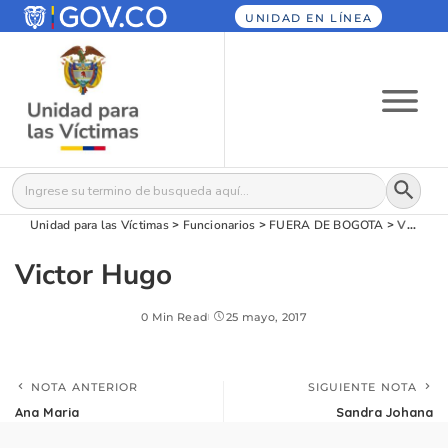
UNIDAD EN LÍNEA
Botón
Buscar:
Unidad para las Víctimas
>
Funcionarios
>
FUERA DE BOGOTA
>
Victor Hugo
Victor Hugo
0 Min Read
25 mayo, 2017
NOTA ANTERIOR
SIGUIENTE NOTA
Ana Maria
Sandra Johana