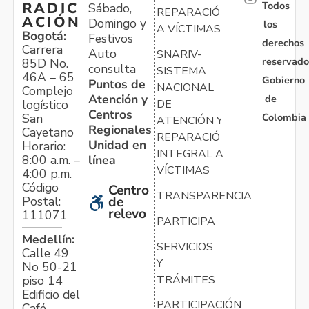
Todos
RADIC
Sábado,
REPARACIÓN
ACIÓN
Domingo y
los
A VÍCTIMAS
Bogotá:
Festivos
derechos
Carrera
Auto
SNARIV-
reservado
85D No.
consulta
SISTEMA
46A – 65
Gobierno
Puntos de
NACIONAL
Complejo
Atención y
de
logístico
DE
Centros
Colombia
San
ATENCIÓN Y
Regionales
Cayetano
REPARACIÓN
Unidad en
Horario:
INTEGRAL A
línea
8:00 a.m. –
VÍCTIMAS
4:00 p.m.
Código
Centro
TRANSPARENCIA
Postal:
de
relevo
111071
PARTICIPA
Medellín:
SERVICIOS
Calle 49
Y
No 50-21
TRÁMITES
piso 14
Edificio del
PARTICIPACIÓN
Café