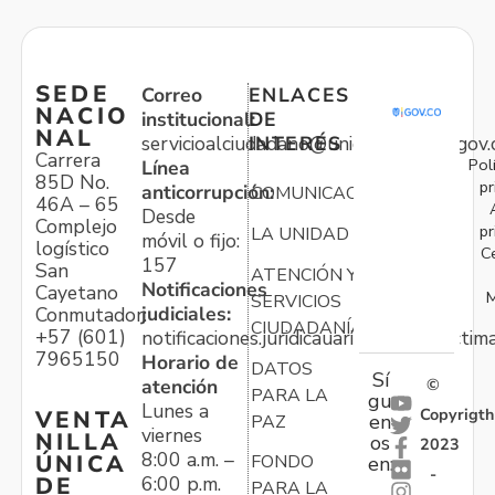
SEDE
Correo
ENLACES
NACIO
institucional:
DE
NAL
servicioalciudadano@unidadvictimas.gov.
INTERÉS
Carrera
Pol
Línea
85D No.
pr
anticorrupción:
COMUNICACIONES
46A – 65
Desde
Complejo
pr
LA UNIDAD
móvil o fijo:
logístico
C
157
San
ATENCIÓN Y
Notificaciones
Cayetano
M
SERVICIOS
judiciales:
Conmutador:
CIUDADANÍA
+57 (601)
notificaciones.juridicauariv@unidadvictim
7965150
Horario de
DATOS
Sí
atención
©
PARA LA
gu
Lunes a
Copyrigth
VENTA
en
PAZ
viernes
NILLA
os
2023
8:00 a.m. –
ÚNICA
FONDO
en:
-
6:00 p.m.
DE
PARA LA