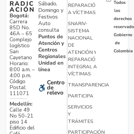
Todos
RADIC
Sábado,
REPARACIÓN
ACIÓN
Domingo y
los
A VÍCTIMAS
Bogotá:
Festivos
derechos
Carrera
Auto
SNARIV-
reservado
85D No.
consulta
SISTEMA
46A – 65
Gobierno
Puntos de
NACIONAL
Complejo
Atención y
de
logístico
DE
Centros
Colombia
San
ATENCIÓN Y
Regionales
Cayetano
REPARACIÓN
Unidad en
Horario:
INTEGRAL A
línea
8:00 a.m. –
VÍCTIMAS
4:00 p.m.
Código
Centro
TRANSPARENCIA
Postal:
de
relevo
111071
PARTICIPA
Medellín:
SERVICIOS
Calle 49
Y
No 50-21
TRÁMITES
piso 14
Edificio del
PARTICIPACIÓN
Café