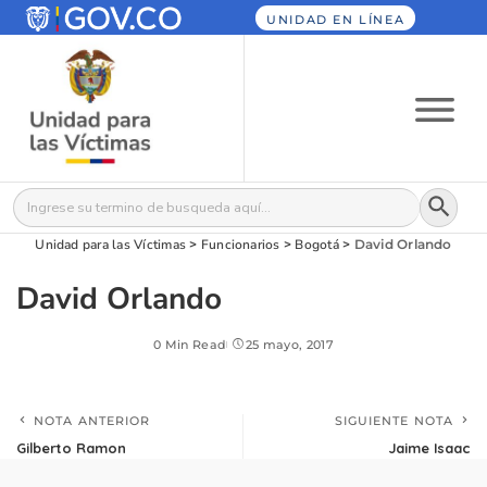
UNIDAD EN LÍNEA
Botón
Buscar:
Unidad para las Víctimas
>
Funcionarios
>
Bogotá
>
David Orlando
David Orlando
0 Min Read
25 mayo, 2017
NOTA ANTERIOR
SIGUIENTE NOTA
Gilberto Ramon
Jaime Isaac