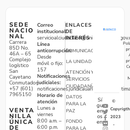
SEDE
Correo
ENLACES
NACIO
institucional:
DE
NAL
servicioalciudadano@unidadvictimas.gov.
INTERÉS
Carrera
Pol
Línea
85D No.
pr
anticorrupción:
COMUNICACIONES
46A – 65
Desde
Complejo
pr
LA UNIDAD
móvil o fijo:
logístico
C
157
San
ATENCIÓN Y
Notificaciones
Cayetano
M
SERVICIOS
judiciales:
Conmutador:
CIUDADANÍA
+57 (601)
notificaciones.juridicauariv@unidadvictim
7965150
Horario de
DATOS
Sí
atención
©
PARA LA
gu
Lunes a
Copyrigth
VENTA
en
PAZ
viernes
NILLA
os
2023
8:00 a.m. –
ÚNICA
FONDO
en:
-
6:00 p.m.
DE
PARA LA